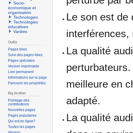
Socio-
économique et
organisation
Le son est de 
Technologies
Technologies
éducatives
interférences,
Variées
Outils
La qualité aud
Pages liées
Suivi des pages liées
Pages spéciales
perturbateurs. 
Version imprimable
Lien permanent
Informations sur la page
meilleure en c
Parcourir les propriétés
Big brother
adapté.
Pointage des
contributions
Nouvelles pages
La qualité audi
Pages populaires
Qui est en ligne?
Toutes les pages
Version