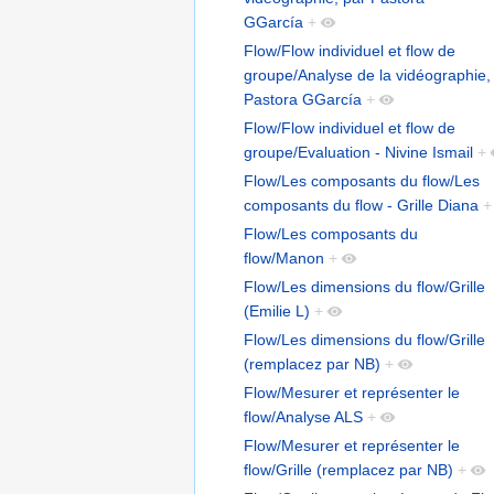
GGarcía
+
Flow/Flow individuel et flow de
groupe/Analyse de la vidéographie,
Pastora GGarcía
+
Flow/Flow individuel et flow de
groupe/Evaluation - Nivine Ismail
+
Flow/Les composants du flow/Les
composants du flow - Grille Diana
+
Flow/Les composants du
flow/Manon
+
Flow/Les dimensions du flow/Grille
(Emilie L)
+
Flow/Les dimensions du flow/Grille
(remplacez par NB)
+
Flow/Mesurer et représenter le
flow/Analyse ALS
+
Flow/Mesurer et représenter le
flow/Grille (remplacez par NB)
+