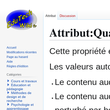
Attribut
Discussion
Attribut:Qua
Aller
Aller
Accueil
Cette propriété
à
à
Modifications récentes
Page au hasard
la
la
Aide
navigation
recherche
Les valeurs auto
Règles d'édition
Catégories
Le contenu aud
Cours et travaux
Education et
pédagogie
Méthodes de
Le contenu audi
design et de
recherche
Psychologie et
perturbé par b
apprentissage