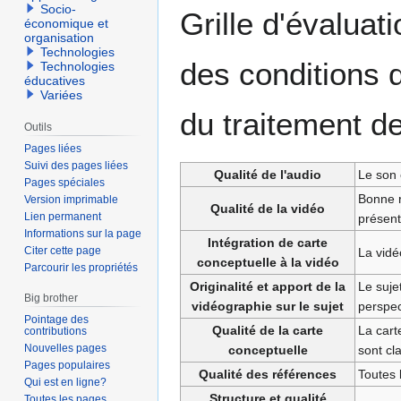
Aller
Aller
Socio-
Grille d'évaluat
économique et
à
à
organisation
la
la
Technologies
des conditions 
Technologies
navigation
recherche
éducatives
Variées
du traitement d
Outils
Pages liées
Suivi des pages liées
Qualité de l'audio
Le son 
Pages spéciales
Bonne r
Version imprimable
Qualité de la vidéo
Lien permanent
présent
Informations sur la page
Intégration de carte
Citer cette page
La vidé
conceptuelle à la vidéo
Parcourir les propriétés
Originalité et apport de la
Le suje
Big brother
vidéographie sur le sujet
perspec
Pointage des
Qualité de la carte
La carte
contributions
Nouvelles pages
conceptuelle
sont cl
Pages populaires
Qualité des références
Toutes 
Qui est en ligne?
Structure et qualité
Toutes les pages