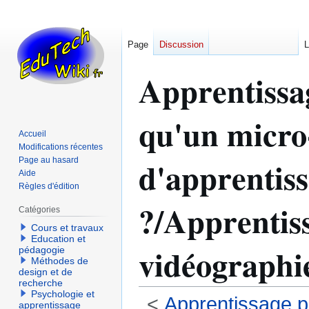
Page
Discussion
L
Apprentissa
qu'un micro
Accueil
Modifications récentes
d'apprentis
Page au hasard
Aide
Règles d'édition
?/Apprentiss
Catégories
Cours et travaux
Education et
vidéograph
pédagogie
Méthodes de
design et de
recherche
Psychologie et
<
Apprentissage p
apprentissage