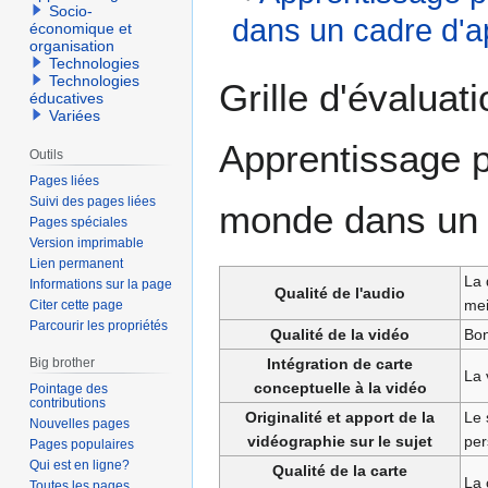
Socio-
dans un cadre d'a
économique et
organisation
Technologies
Aller
Aller
Technologies
Grille d'évaluat
éducatives
à
à
Variées
la
la
Apprentissage p
navigation
recherche
Outils
Pages liées
Suivi des pages liées
monde dans un 
Pages spéciales
Version imprimable
Lien permanent
La 
Informations sur la page
Qualité de l'audio
mei
Citer cette page
Parcourir les propriétés
Qualité de la vidéo
Bon
Intégration de carte
Big brother
La 
conceptuelle à la vidéo
Pointage des
contributions
Originalité et apport de la
Le 
Nouvelles pages
vidéographie sur le sujet
per
Pages populaires
Qui est en ligne?
Qualité de la carte
La 
Toutes les pages