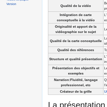
B
Version
Qualité de la vidéo
p
Intégration de carte
L'
conceptuelle à la vidéo
es
Originalité et apport de la
Le
vidéographie sur le sujet
La
Qualité de la carte conceptuelle
i
Qualité des références
T
L'
Structure et qualité présentation
i
Présentation des objectifs et
L
exemples
e
Narration:Fluidité, langage
Qu
professionnel, etc
l
Créateur de la grille
U
La présentation e