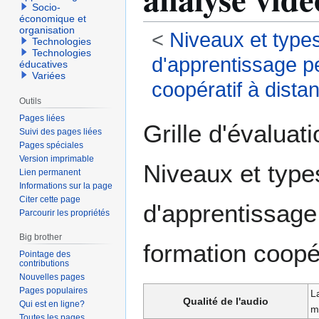
Socio-
économique et
organisation
<
Niveaux et type
Technologies
Technologies
d'apprentissage pe
éducatives
Variées
coopératif à dista
Outils
Pages liées
Aller
Aller
Grille d'évaluat
Suivi des pages liées
à
à
Pages spéciales
la
la
Version imprimable
Niveaux et type
navigation
recherche
Lien permanent
Informations sur la page
Citer cette page
d'apprentissage 
Parcourir les propriétés
Big brother
formation coopér
Pointage des
contributions
Nouvelles pages
Pages populaires
L
Qualité de l'audio
Qui est en ligne?
m
Toutes les pages