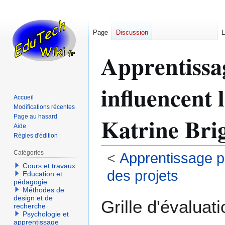
Page
Discussion
L
Apprentissag
influencent l
Accueil
Modifications récentes
Katrine Bri
Page au hasard
Aide
Règles d'édition
Catégories
<
Apprentissage pa
Cours et travaux
des projets
Education et
pédagogie
Méthodes de
Aller
Aller
design et de
Grille d'évaluat
recherche
à
à
Psychologie et
la
la
apprentissage