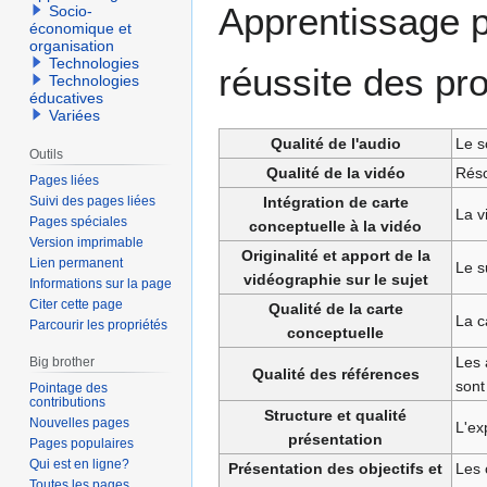
Apprentissage pa
Socio-
navigation
recherche
économique et
organisation
Technologies
réussite des pro
Technologies
éducatives
Variées
Qualité de l'audio
Le s
Outils
Qualité de la vidéo
Réso
Pages liées
Intégration de carte
Suivi des pages liées
La v
Pages spéciales
conceptuelle à la vidéo
Version imprimable
Originalité et apport de la
Lien permanent
Le s
vidéographie sur le sujet
Informations sur la page
Citer cette page
Qualité de la carte
La c
Parcourir les propriétés
conceptuelle
Les 
Big brother
Qualité des références
sont
Pointage des
contributions
Structure et qualité
Nouvelles pages
L'ex
présentation
Pages populaires
Qui est en ligne?
Présentation des objectifs et
Les 
Toutes les pages