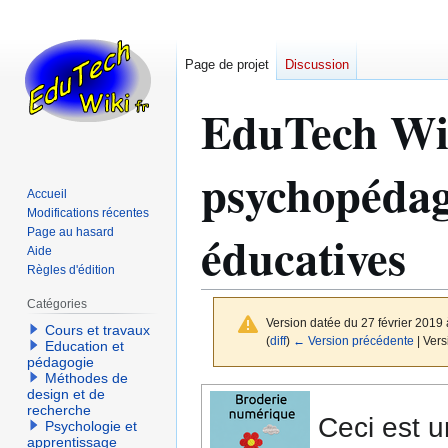
Page de projet
Discussion
EduTech Wi
psychopédag
Accueil
Modifications récentes
éducatives
Page au hasard
Aide
Règles d'édition
Catégories
Version datée du 27 février 2019
Cours et travaux
(
diff
)
← Version précédente
| Vers
Education et
pédagogie
Méthodes de
Aller
Aller
design et de
recherche
à
à
Ceci est 
Psychologie et
la
la
apprentissage