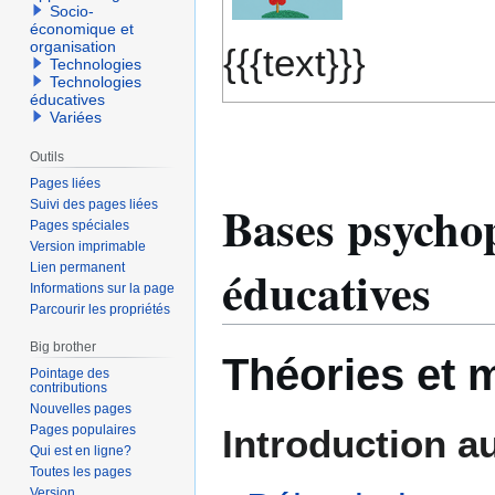
Socio-
navigation
recherche
économique et
organisation
{{{text}}}
Technologies
Technologies
éducatives
Variées
Outils
Pages liées
Bases psycho
Suivi des pages liées
Pages spéciales
Version imprimable
éducatives
Lien permanent
Informations sur la page
Parcourir les propriétés
Big brother
Théories et 
Pointage des
contributions
Nouvelles pages
Pages populaires
Introduction a
Qui est en ligne?
Toutes les pages
Version