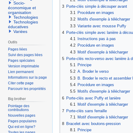
Socio-
3
Porte-clés simple à découper avant
économique et
organisation
3.1
Procédure en images
Technologies
3.2
Motifs d'exemple à télécharger
Technologies
3.3
Variante avec mousse Puffy
éducatives
Variées
4
Porte-clés simple avec lanière à déco
4.1
Instructions pas à pas
Outils
4.2
Procédure en images
Pages liées
4.3
Motif d'exemple à télécharger
Suivi des pages liées
5
Porte-clés recto-verso avec lanière à 
Pages spéciales
5.1
Principe
Version imprimable
5.2
A. Broder le verso
Lien permanent
Informations sur la page
5.3
B. Broder le recto et assembler
Citer cette page
5.4
Procédure en images
Parcourir les propriétés
5.5
Motifs d'exemple à télécharger
6
Porte-clés avec Puffy et lanière
Big brother
6.1
Motif d'exemple à télécharger
Pointage des
contributions
7
Porte-clés sans ferraille
Nouvelles pages
7.1
Motif d'exemple à télécharger
Pages populaires
8
Bracelet avec boutons-pression
Qui est en ligne?
8.1
Principe
Toutes les pages