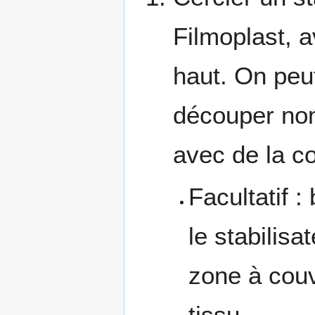
Filmoplast, a
haut. On peut
découper non 
avec de la co
Facultatif 
le stabilisa
zone à couv
tissu.