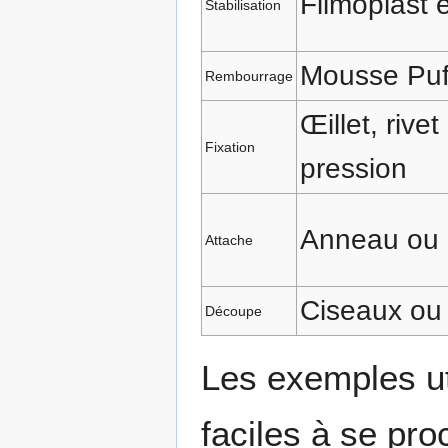
Filmoplast 
Stabilisation
Mousse Puf
Rembourrage
Œillet, rive
Fixation
pression
Anneau ou
Attache
Ciseaux ou
Découpe
Les exemples ut
faciles à se pro