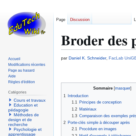
Page
Discussion
L
Broder des p
Aller
Aller
par
Daniel K. Schneider
,
FacLab UniG
Accueil
à
à
Modifications récentes
Page au hasard
la
la
Aide
navigation
recherche
Règles d'édition
Sommaire
Catégories
1
Introduction
Cours et travaux
1.1
Principes de conception
Education et
1.2
Matériaux
pédagogie
Méthodes de
1.3
Comparaison des exemples pré
design et de
2
Porte-clés simple à découper après
recherche
2.1
Procédure en images
Psychologie et
apprentissage
2.2
Motif d'exemple à télécharger