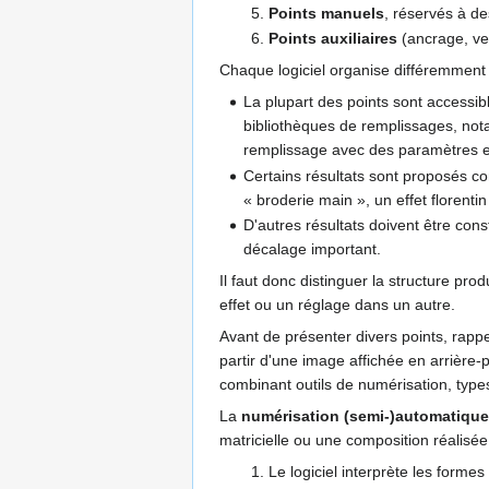
Points manuels
, réservés à de
Points auxiliaires
(ancrage, ver
Chaque logiciel organise différemment s
La plupart des points sont accessi
bibliothèques de remplissages, nota
remplissage avec des paramètres et
Certains résultats sont proposés c
« broderie main », un effet florenti
D'autres résultats doivent être cons
décalage important.
Il faut donc distinguer la structure p
effet ou un réglage dans un autre.
Avant de présenter divers points, rapp
partir d'une image affichée en arrière
combinant outils de numérisation, types 
La
numérisation (semi-)automatique
matricielle ou une composition réalisée 
Le logiciel interprète les forme