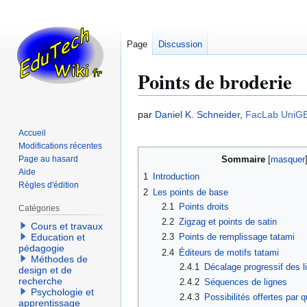
Page
Discussion
Points de broderie
Aller
Aller
par
Daniel K. Schneider
,
FacLab UniG
à
à
Accueil
la
la
Modifications récentes
navigation
recherche
Page au hasard
Sommaire
Aide
1
Introduction
Règles d'édition
2
Les points de base
2.1
Points droits
Catégories
2.2
Zigzag et points de satin
Cours et travaux
Education et
2.3
Points de remplissage tatami
pédagogie
2.4
Éditeurs de motifs tatami
Méthodes de
2.4.1
Décalage progressif des l
design et de
recherche
2.4.2
Séquences de lignes
Psychologie et
2.4.3
Possibilités offertes par q
apprentissage