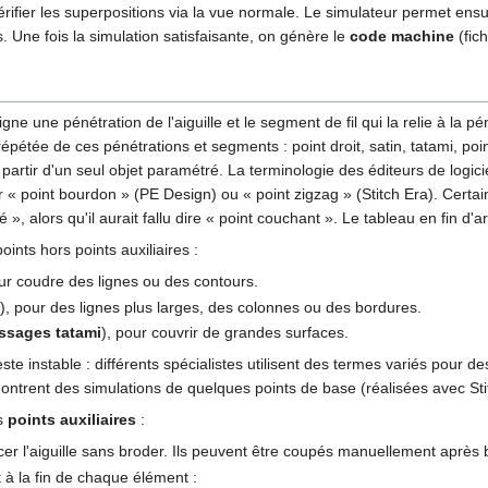
vérifier les superpositions via la vue normale. Le simulateur permet ens
. Une fois la simulation satisfaisante, on génère le
code machine
(fich
gne une pénétration de l'aiguille et le segment de fil qui la relie à la 
pétée de ces pénétrations et segments : point droit, satin, tatami, point 
tir d'un seul objet paramétré. La terminologie des éditeurs de logiciel
r « point bourdon » (PE Design) ou « point zigzag » (Stitch Era). Cert
, alors qu'il aurait fallu dire « point couchant ». Le tableau en fin d'art
oints hors points auxiliaires :
our coudre des lignes ou des contours.
s
), pour des lignes plus larges, des colonnes ou des bordures.
ssages tatami
), pour couvrir de grandes surfaces.
e instable : différents spécialistes utilisent des termes variés pour de
trent des simulations de quelques points de base (réalisées avec Stit
es
points auxiliaires
:
acer l'aiguille sans broder. Ils peuvent être coupés manuellement après 
t à la fin de chaque élément :