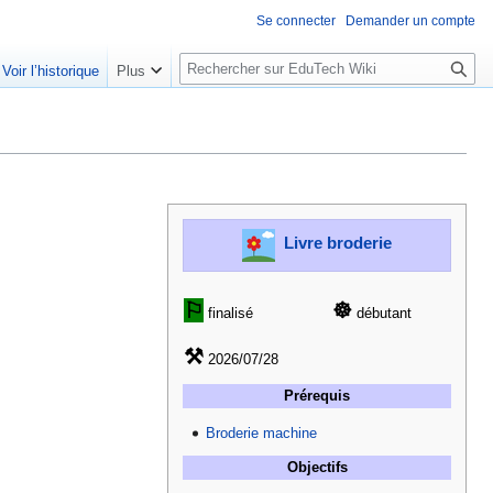
Se connecter
Demander un compte
R
Voir l’historique
Plus
e
c
h
e
r
c
h
Livre broderie
e
r
⚐
☸
finalisé
débutant
⚒
2026/07/28
Prérequis
Broderie machine
Objectifs