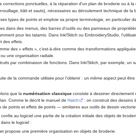
s corrections ponctuelles, à la réparation d'un plan de broderie ou à la 
rouillage, bâti et sauts), nécessaires au déroulement technique de la 
es types de points et emploie sa propre terminologie, en particulier da
bles dans des menus, des barres d'outils ou des panneaux de propriété
mment pour les tatamis. Dans Ink/Stitch ou EmbroideryStudio, l'utilisa
 des effets.
omme des « effets », c'est-à-dire comme des transformations appliquée
n ou une organisation radiale.
truits par combinaison de fonctions. Dans Ink/Stitch, par exemple, un sa
roduite de la commande utilisée pour l'obtenir : un même aspect peut ê
elons que la
numérisation classique
consiste à dessiner directement 
-plan. Comme le décrit le manuel de
Hatch
: on construit des dessins 
de points et effets de points — similaires aux outils de dessin vectorie
confie au logiciel une partie de la création initiale des objets de brode
dans le logiciel :
s et propose une première organisation en objets de broderie.