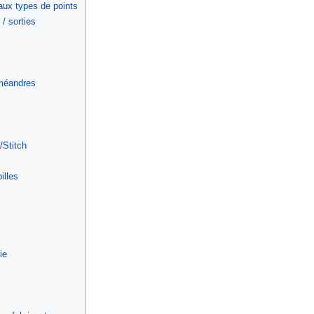
aux types de points
 / sorties
 méandres
/Stitch
illes
ie