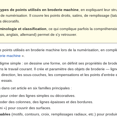
types de points utilisés en broderie machine
, en expliquant leur str
de numérisation. Il couvre les points droits, satins, de remplissage (tat
s décoratifs.
minologie et classification
, ce qui complique parfois la compréhensi
ais, anglais, allemand) permet de s'y retrouver.
de points utilisés en broderie machine lors de la numérisation, en complé
derie machine
».
digme simple : on dessine une forme, on définit ses propriétés de brode
ns le travail courant. Il crée et paramètre des objets de broderie — li
la direction, les sous-couches, les compensations et les points d'entrée e
r essais.
ans cet article en six familles principales :
pour créer des lignes simples ou décoratives.
oder des colonnes, des lignes épaisses et des bordures.
mi ») pour couvrir des surfaces.
mables
(motifs, contours, croix, remplissages radiaux, etc.) pour produi