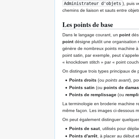
Administrateur d'objets
), puis 
chemins de liaison et sauts entre objets
Les points de base
Dans le langage courant, un
point
dési
point
désigne plutôt une organisation ré
génère de nombreux points machine à par
point satin, par exemple, peut s'appele
« knockdown stitch » par « point couché »
On distingue trois types principaux de p
Points droits
(ou
points avant
), p
Points satin
(ou
points de dama
Points de remplissage
(ou
rempli
La terminologie en broderie machine rest
même façon. Les images ci-dessous mon
On peut également distinguer quelqu
Points de saut
, utilisés pour dépl
Points d'arrêt
, à placer au début e