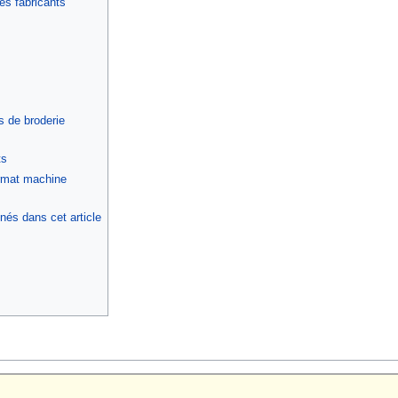
es fabricants
s de broderie
ts
ormat machine
nés dans cet article