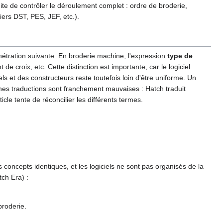
uite de contrôler le déroulement complet : ordre de broderie,
iers DST, PES, JEF, etc.).
pénétration suivante. En broderie machine, l'expression
type de
de croix, etc. Cette distinction est importante, car le logiciel
s et des constructeurs reste toutefois loin d'être uniforme. Un
aines traductions sont franchement mauvaises : Hatch traduit
icle tente de réconcilier les différents termes.
s concepts identiques, et les logiciels ne sont pas organisés de la
ch Era) :
broderie.