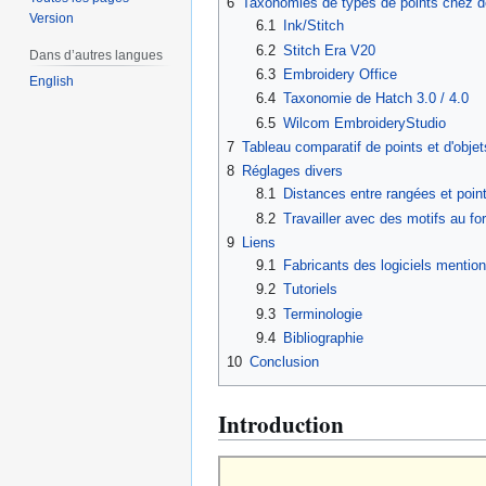
6
Taxonomies de types de points chez d
Version
6.1
Ink/Stitch
6.2
Stitch Era V20
Dans d’autres langues
6.3
Embroidery Office
English
6.4
Taxonomie de Hatch 3.0 / 4.0
6.5
Wilcom EmbroideryStudio
7
Tableau comparatif de points et d'objet
8
Réglages divers
8.1
Distances entre rangées et poin
8.2
Travailler avec des motifs au f
9
Liens
9.1
Fabricants des logiciels mention
9.2
Tutoriels
9.3
Terminologie
9.4
Bibliographie
10
Conclusion
Introduction