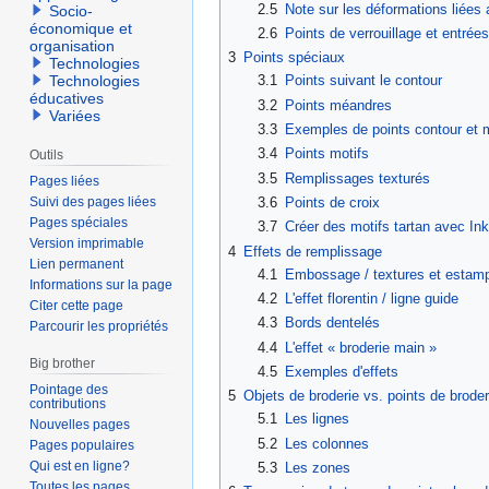
2.5
Note sur les déformations liées 
Socio-
économique et
2.6
Points de verrouillage et entrées
organisation
3
Points spéciaux
Technologies
Technologies
3.1
Points suivant le contour
éducatives
3.2
Points méandres
Variées
3.3
Exemples de points contour et
3.4
Points motifs
Outils
3.5
Remplissages texturés
Pages liées
Suivi des pages liées
3.6
Points de croix
Pages spéciales
3.7
Créer des motifs tartan avec Ink
Version imprimable
4
Effets de remplissage
Lien permanent
4.1
Embossage / textures et estamp
Informations sur la page
4.2
L'effet florentin / ligne guide
Citer cette page
4.3
Bords dentelés
Parcourir les propriétés
4.4
L'effet « broderie main »
Big brother
4.5
Exemples d'effets
Pointage des
5
Objets de broderie vs. points de broder
contributions
5.1
Les lignes
Nouvelles pages
5.2
Les colonnes
Pages populaires
Qui est en ligne?
5.3
Les zones
Toutes les pages