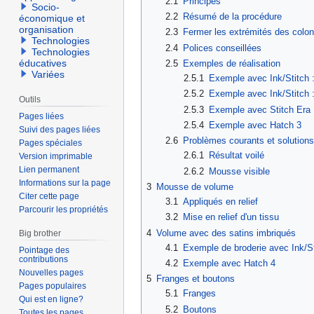
2.1
Principes
Socio-
2.2
Résumé de la procédure
économique et
organisation
2.3
Fermer les extrémités des colon
Technologies
2.4
Polices conseillées
Technologies
éducatives
2.5
Exemples de réalisation
Variées
2.5.1
Exemple avec Ink/Stitch 
2.5.2
Exemple avec Ink/Stitch
Outils
2.5.3
Exemple avec Stitch Er
Pages liées
2.5.4
Exemple avec Hatch 3
Suivi des pages liées
2.6
Problèmes courants et solutions
Pages spéciales
2.6.1
Résultat voilé
Version imprimable
Lien permanent
2.6.2
Mousse visible
Informations sur la page
3
Mousse de volume
Citer cette page
3.1
Appliqués en relief
Parcourir les propriétés
3.2
Mise en relief d'un tissu
4
Volume avec des satins imbriqués
Big brother
4.1
Exemple de broderie avec Ink/St
Pointage des
contributions
4.2
Exemple avec Hatch 4
Nouvelles pages
5
Franges et boutons
Pages populaires
5.1
Franges
Qui est en ligne?
5.2
Boutons
Toutes les pages