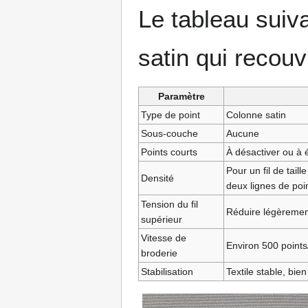
Le tableau suiv
satin qui recou
Paramètre
Type de point
Colonne satin
Sous-couche
Aucune
Points courts
À désactiver ou à é
Pour un fil de taill
Densité
deux lignes de poi
Tension du fil
Réduire légèremen
supérieur
Vitesse de
Environ 500 point
broderie
Stabilisation
Textile stable, bie