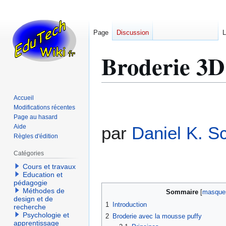
Page
Discussion
L
Broderie 3D
Aller
Aller
Accueil
à
à
Modifications récentes
Page au hasard
la
la
Aide
par
Daniel K. S
navigation
recherche
Règles d'édition
Catégories
Cours et travaux
Education et
pédagogie
Méthodes de
Sommaire
design et de
1
Introduction
recherche
Psychologie et
2
Broderie avec la mousse puffy
apprentissage