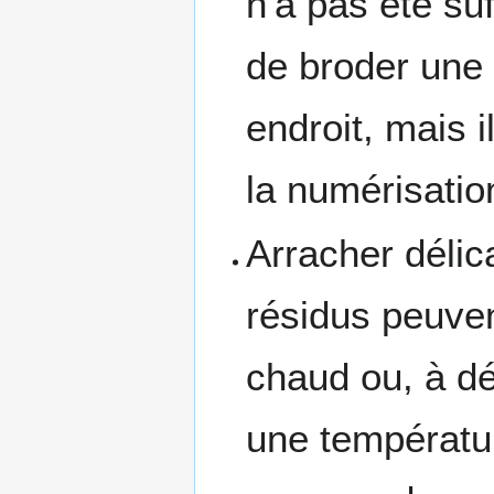
n'a pas été suf
de broder une
endroit, mais 
la numérisatio
Arracher délic
résidus peuven
chaud ou, à d
une températur