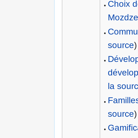
Choix d
Mozdze
Commun
source
)
Dévelop
dévelop
la sour
Famille
source
)
Gamific