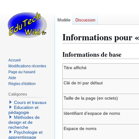
Modèle
Discussion
Informations pour 
Informations de base
Aller
Aller
à
à
Accueil
Modifications récentes
la
la
Titre affiché
Page au hasard
navigation
recherche
Aide
Clé de tri par défaut
Règles d'édition
Catégories
Taille de la page (en octets)
Cours et travaux
Education et
pédagogie
Identifiant dʼespace de noms
Méthodes de
design et de
recherche
Espace de noms
Psychologie et
apprentissage