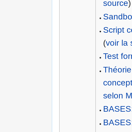
source
)
Sandb
Script 
(
voir la
Test fo
Théorie
conceptu
selon M
BASES:
BASES:P