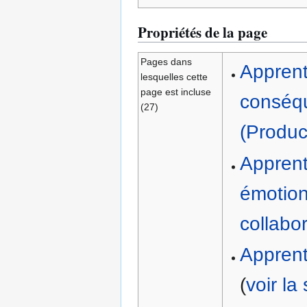
Propriétés de la page
Pages dans
Apprent
lesquelles cette
page est incluse
conséqu
(27)
(Produc
Apprent
émotion
collabor
Apprent
(
voir la