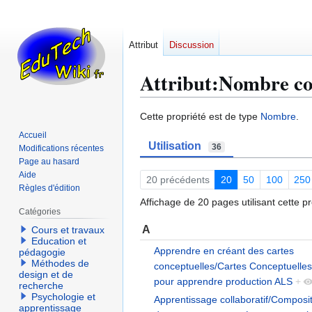
Attribut
Discussion
Attribut:Nombre c
Aller
Aller
Cette propriété est de type
Nombre
.
à
à
Accueil
Utilisation
la
la
36
Modifications récentes
navigation
recherche
Page au hasard
Aide
20 précédents
20
50
100
250
Règles d'édition
Affichage de 20 pages utilisant cette pr
Catégories
A
Cours et travaux
Education et
Apprendre en créant des cartes
pédagogie
Méthodes de
conceptuelles/Cartes Conceptuelles
design et de
pour apprendre production ALS
+
recherche
Psychologie et
Apprentissage collaboratif/Composi
apprentissage