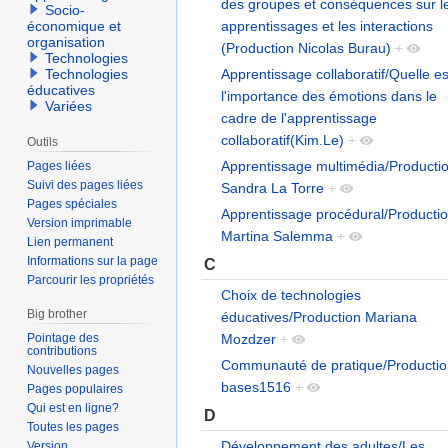
des groupes et conséquences sur l
Socio-
apprentissages et les interactions
économique et
organisation
(Production Nicolas Burau)
+
Technologies
Apprentissage collaboratif/Quelle es
Technologies
éducatives
l'importance des émotions dans le
Variées
cadre de l'apprentissage
collaboratif(Kim.Le)
+
Outils
Apprentissage multimédia/Producti
Pages liées
Suivi des pages liées
Sandra La Torre
+
Pages spéciales
Apprentissage procédural/Producti
Version imprimable
Martina Salemma
+
Lien permanent
Informations sur la page
C
Parcourir les propriétés
Choix de technologies
Big brother
éducatives/Production Mariana
Pointage des
Mozdzer
+
contributions
Communauté de pratique/Producti
Nouvelles pages
bases1516
+
Pages populaires
Qui est en ligne?
D
Toutes les pages
Développement des adultes/Les
Version