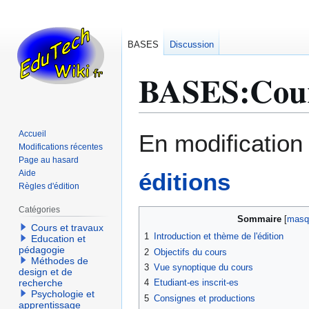
BASES
Discussion
BASES
:
Cou
Aller
Aller
Accueil
En modification
à
à
Modifications récentes
Page au hasard
la
la
Aide
éditions
navigation
recherche
Règles d'édition
Catégories
Sommaire
Cours et travaux
1
Introduction et thème de l'édition
Education et
pédagogie
2
Objectifs du cours
Méthodes de
3
Vue synoptique du cours
design et de
recherche
4
Etudiant-es inscrit-es
Psychologie et
5
Consignes et productions
apprentissage