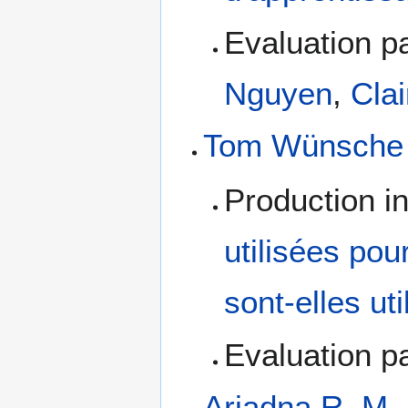
Evaluation pa
Nguyen
,
Cla
Tom Wünsche
Production in
utilisées po
sont-elles ut
Evaluation pa
Ariadna R. M.