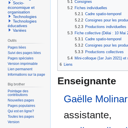
5.1
Consignes
Socio-
économique et
5.2
Fiches individuelles
organisation
5.2.1
Cadre spatio-temporel
Technologies
5.2.2
Consignes pour les produ
Technologies
éducatives
5.2.3
Productions individuelles
Variées
5.3
Fiche collective (Délai : 10 Mai 
5.3.1
Cadre spatio-temporel
Outils
5.3.2
Consignes pour les produ
Pages liées
5.3.3
Productions collectives
Suivi des pages liées
5.4
Mini-colloque (1er Juin 2021) et 
Pages spéciales
Version imprimable
6
Liens
Lien permanent
Informations sur la page
Enseignante
Big brother
Pointage des
contributions
Gaëlle Molinar
Nouvelles pages
Pages populaires
Qui est en ligne?
assistante,
Toutes les pages
Version