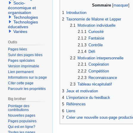
Socio-
Sommaire
économique et
organisation
1
Introduction
Technologies
2
Taxonomie de Malone et Lepper
Technologies
2.1
Motivation individuelle
éducatives
Variées
2.1.1
Curiosité
2.1.2
Fantaisie
Outils
2.1.3
Contrôle
Pages liées
2.1.4
Défi
Suivi des pages liées
2.2
Motivation interpersonnelle
Pages spéciales
2.2.1
Coopération
Version imprimable
2.2.2
Compétition
Lien permanent
2.2.3
Reconnaissance
Informations sur la page
Citer cette page
2.3
Tableau récapitulatif
Parcourir les propriétés
3
Jeux et motivation
4
L'importance du feedback
Big brother
5
Références
Pointage des
contributions
6
Liens
Nouvelles pages
7
Créer une nouvelle sous-page producti
Pages populaires
Qui est en ligne?
Toutes les pages