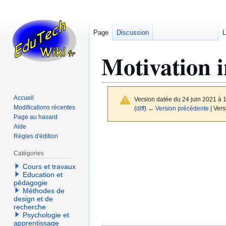
Page
Discussion
L
Motivation i
Accueil
Version datée du 24 juin 2021 à 
Modifications récentes
(
diff
)
← Version précédente
| Vers
Page au hasard
Aide
Aller
Aller
Règles d'édition
à
à
Catégories
la
la
Cours et travaux
navigation
recherche
Education et
pédagogie
Méthodes de
design et de
recherche
Psychologie et
apprentissage