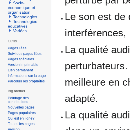
Socio-
économique et
organisation
Le son est de 
Technologies
Technologies
éducatives
interférences,
Variées
Outils
La qualité aud
Pages liées
Suivi des pages liées
Pages spéciales
perturbateurs. 
Version imprimable
Lien permanent
Informations sur la page
meilleure en c
Parcourir les propriétés
Big brother
adapté.
Pointage des
contributions
Nouvelles pages
La qualité audi
Pages populaires
Qui est en ligne?
Toutes les pages
Version