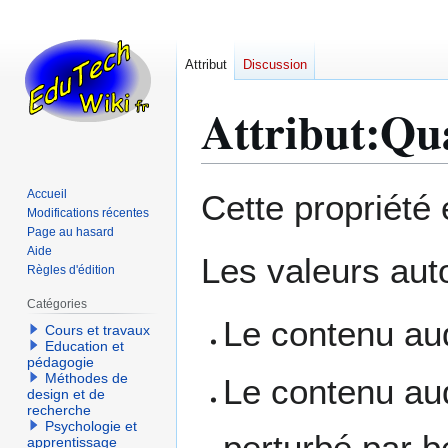
Attribut
Discussion
Attribut:Qua
Aller
Aller
Accueil
Cette propriété
à
à
Modifications récentes
Page au hasard
la
la
Aide
navigation
recherche
Les valeurs auto
Règles d'édition
Catégories
Le contenu aud
Cours et travaux
Education et
pédagogie
Méthodes de
Le contenu audi
design et de
recherche
Psychologie et
perturbé par b
apprentissage