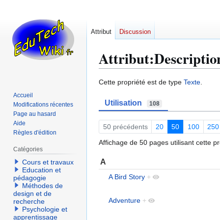
Attribut
Discussion
Attribut:Descriptio
Aller
Aller
Cette propriété est de type
Texte
.
à
à
Accueil
Utilisation
la
la
108
Modifications récentes
navigation
recherche
Page au hasard
Aide
50 précédents
20
50
100
250
Règles d'édition
Affichage de 50 pages utilisant cette pr
Catégories
A
Cours et travaux
Education et
A Bird Story
+
pédagogie
Méthodes de
design et de
Adventure
+
recherche
Psychologie et
apprentissage