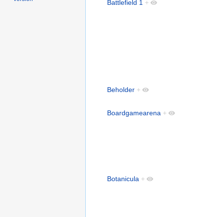
Battlefield 1
+
Beholder
+
Boardgamearena
+
Botanicula
+