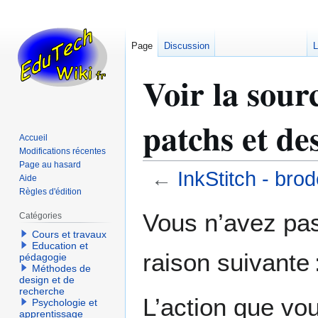
Page
Discussion
L
Voir la sour
patchs et de
Accueil
Modifications récentes
Page au hasard
←
InkStitch - bro
Aide
Règles d'édition
Aller
Aller
Vous n’avez pas 
Catégories
à
à
Cours et travaux
la
la
Education et
raison suivante 
navigation
recherche
pédagogie
Méthodes de
design et de
recherche
L’action que vo
Psychologie et
apprentissage