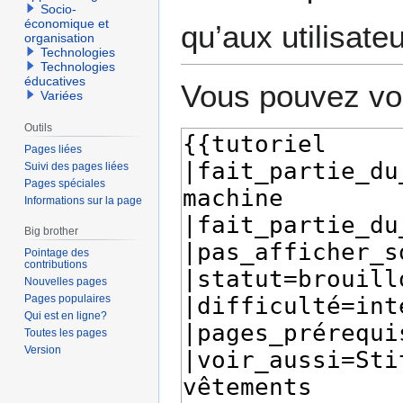
Socio-
économique et
qu’aux utilisate
organisation
Technologies
Technologies
éducatives
Vous pouvez voi
Variées
Outils
Pages liées
Suivi des pages liées
Pages spéciales
Informations sur la page
Big brother
Pointage des
contributions
Nouvelles pages
Pages populaires
Qui est en ligne?
Toutes les pages
Version