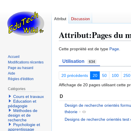
Attribut
Discussion
Attribut:Pages du 
Aller
Aller
Cette propriété est de type
Page
.
à
à
Accueil
Utilisation
la
la
634
Modifications récentes
navigation
recherche
Page au hasard
Aide
20 précédents
20
50
100
250
Règles d'édition
Affichage de 20 pages utilisant cette pr
Catégories
D
Cours et travaux
Education et
Design de recherche orientés formu
pédagogie
Méthodes de
théorie
+
design et de
Designs de recherche orientés test 
recherche
Psychologie et
apprentissage