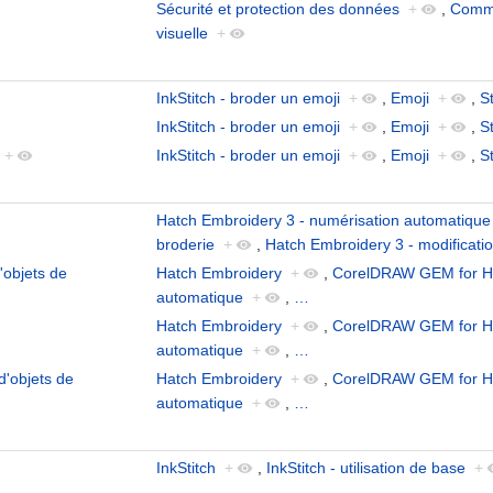
Sécurité et protection des données
+
,
Commu
visuelle
+
InkStitch - broder un emoji
+
,
Emoji
+
,
S
InkStitch - broder un emoji
+
,
Emoji
+
,
S
+
InkStitch - broder un emoji
+
,
Emoji
+
,
S
Hatch Embroidery 3 - numérisation automatique
broderie
+
,
Hatch Embroidery 3 - modificatio
'objets de
Hatch Embroidery
+
,
CorelDRAW GEM for H
automatique
+
,
…
Hatch Embroidery
+
,
CorelDRAW GEM for H
automatique
+
,
…
d'objets de
Hatch Embroidery
+
,
CorelDRAW GEM for H
automatique
+
,
…
InkStitch
+
,
InkStitch - utilisation de base
+
…