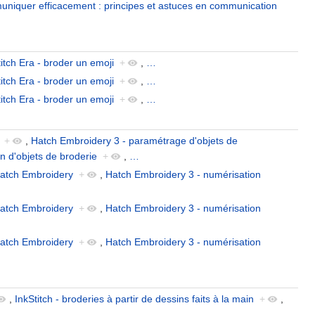
niquer efficacement : principes et astuces en communication
titch Era - broder un emoji
+
,
…
titch Era - broder un emoji
+
,
…
titch Era - broder un emoji
+
,
…
+
,
Hatch Embroidery 3 - paramétrage d'objets de
n d'objets de broderie
+
,
…
atch Embroidery
+
,
Hatch Embroidery 3 - numérisation
atch Embroidery
+
,
Hatch Embroidery 3 - numérisation
atch Embroidery
+
,
Hatch Embroidery 3 - numérisation
,
InkStitch - broderies à partir de dessins faits à la main
+
,