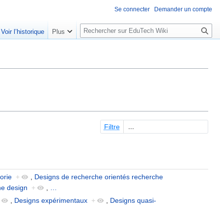
Se connecter
Demander un compte
R
Voir l’historique
Plus
e
c
h
e
r
c
h
e
Filtre
r
orie
+
,
Designs de recherche orientés recherche
he design
+
,
…
,
Designs expérimentaux
+
,
Designs quasi-