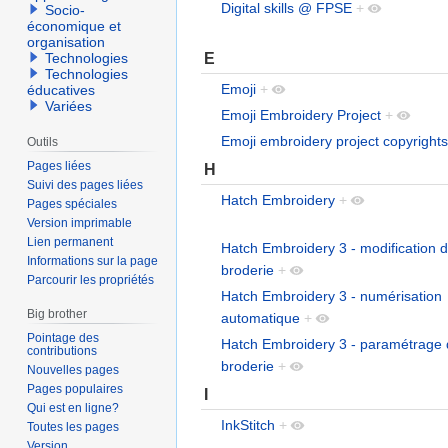
Digital skills @ FPSE
+
Socio-
économique et
organisation
E
Technologies
Technologies
Emoji
+
éducatives
Variées
Emoji Embroidery Project
+
Emoji embroidery project copyrights
Outils
Pages liées
H
Suivi des pages liées
Hatch Embroidery
+
Pages spéciales
Version imprimable
Lien permanent
Hatch Embroidery 3 - modification d
Informations sur la page
broderie
+
Parcourir les propriétés
Hatch Embroidery 3 - numérisation
Big brother
automatique
+
Pointage des
Hatch Embroidery 3 - paramétrage 
contributions
broderie
+
Nouvelles pages
Pages populaires
I
Qui est en ligne?
InkStitch
+
Toutes les pages
Version