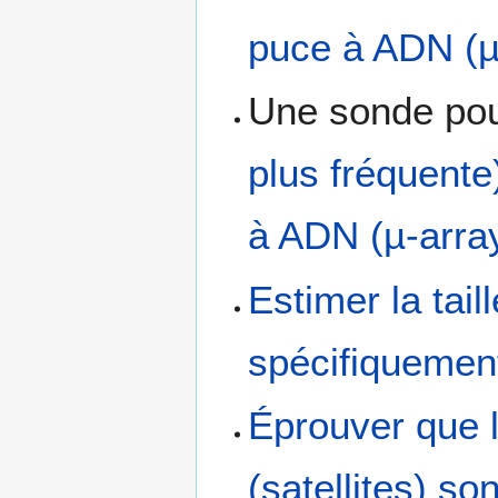
puce à ADN (µ
Une sonde po
plus fréquente
à ADN (µ-arra
Estimer la tai
spécifiquemen
Éprouver que 
(satellites) s