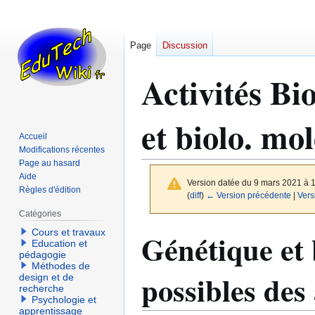
Page
Discussion
Activités Bi
et biolo. mo
Accueil
Modifications récentes
Page au hasard
Aide
Version datée du 9 mars 2021 à 
Règles d'édition
(
diff
)
← Version précédente
|
Vers
Catégories
Cours et travaux
Aller
Aller
Génétique et 
Education et
à
à
pédagogie
la
la
Méthodes de
possibles des
design et de
navigation
recherche
recherche
Psychologie et
apprentissage