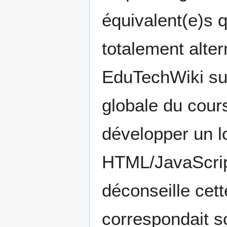
équivalent(e)s 
totalement altern
EduTechWiki sur
globale du cours
développer un lo
HTML/JavaScript
déconseille cett
correspondait s