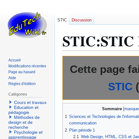
STIC
Discussion
STIC
:
STIC I
Aller
Aller
Accueil
Cette page fa
à
à
Modifications récentes
Page au hasard
la
la
Aide
navigation
recherche
STIC
Règles d'édition
Catégories
Cours et travaux
Education et
Sommaire
pédagogie
1
Sciences et Technologies de l'informati
Méthodes de
design et de
communication
recherche
2
Plan période 1
Psychologie et
2.1
Web Design, HTML, CSS et Jav
apprentissage