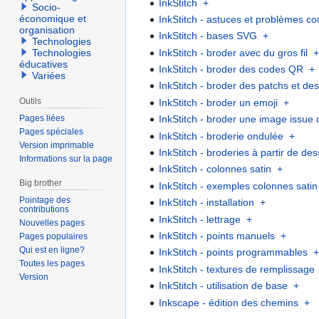
InkStitch
+
Socio-
économique et
InkStitch - astuces et problèmes co
organisation
InkStitch - bases SVG
+
Technologies
InkStitch - broder avec du gros fil
Technologies
éducatives
InkStitch - broder des codes QR
+
Variées
InkStitch - broder des patchs et de
Outils
InkStitch - broder un emoji
+
Pages liées
InkStitch - broder une image issue
Pages spéciales
InkStitch - broderie ondulée
+
Version imprimable
InkStitch - broderies à partir de des
Informations sur la page
InkStitch - colonnes satin
+
Big brother
InkStitch - exemples colonnes satin
Pointage des
InkStitch - installation
+
contributions
InkStitch - lettrage
+
Nouvelles pages
InkStitch - points manuels
+
Pages populaires
Qui est en ligne?
InkStitch - points programmables
Toutes les pages
InkStitch - textures de remplissage
Version
InkStitch - utilisation de base
+
Inkscape - édition des chemins
+