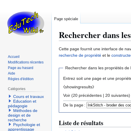
Page spéciale
Rechercher dans les
Aller
Aller
Cette page fournit une interface de nav
à
à
recherche de propriété
et le
constructe
Accueil
la
la
Modifications récentes
navigation
recherche
Rechercher dans les propriétés de 
Page au hasard
Aide
Entrez soit une page et une propriét
Règles d'édition
⧼showingresults⧽
Catégories
Voir (
20 précédentes
|
20 suivantes
)
Cours et travaux
Education et
De la page :
pédagogie
Méthodes de
design et de
recherche
Liste de résultats
Psychologie et
apprentissage