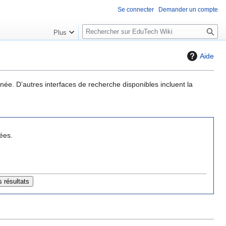
Se connecter
Demander un compte
R
Plus
e
c
Aide
h
e
r
née. D’autres interfaces de recherche disponibles incluent la
c
h
e
r
ées.