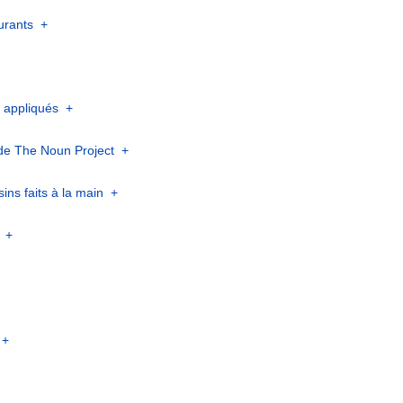
urants
+
+
s appliqués
+
 de The Noun Project
+
sins faits à la main
+
+
+
+