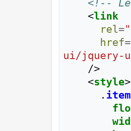
<!-- Le
<
link
rel
=
"
href
=
ui/jquery-u
/>
<
style
>
.
item
flo
wid