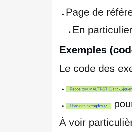
Page de réfé
En particulie
Exemples (code
Le code des exe
Repository MALTT-STIC/stic-1-jquer
pour
Liste des exemples
À voir particuli