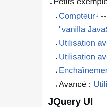
Petits exempl
Compteur
--
"vanilla Java
Utilisation a
Utilisation a
Enchaînemen
Avancé :
Uti
JQuery UI