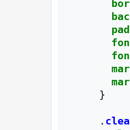
bor
bac
pad
fon
fon
mar
mar
}
.
clea