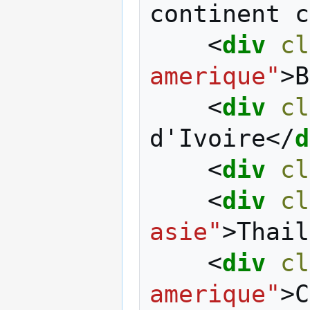
continent c
<
div
cl
amerique"
>
B
<
div
cl
d'Ivoire
</
d
<
div
cl
<
div
cl
asie"
>
Thail
<
div
cl
amerique"
>
C