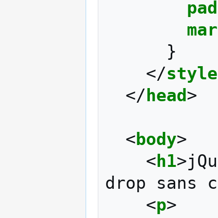
pad
mar
}
</
style
</
head
>
<
body
>
<
h1
>
jQu
drop sans c
<
p
>