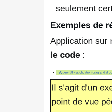
seulement cer
Exemples de r
Application sur 
le code
:
jQuery UI - application drag and dr
Il s'agit d'un 
point de vue pé