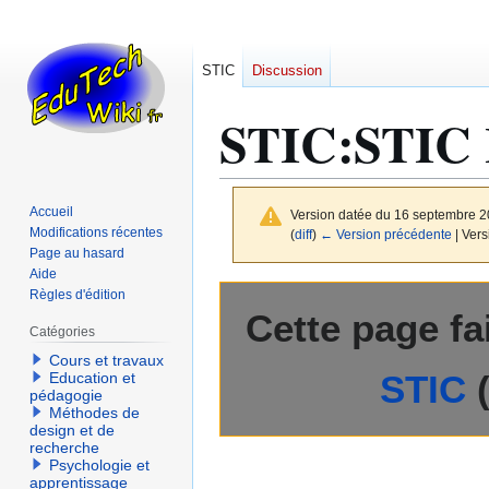
STIC
Discussion
STIC
:
STIC I
Accueil
Version datée du 16 septembre 2
Modifications récentes
(
diff
)
← Version précédente
| Vers
Page au hasard
Aide
Aller
Aller
Règles d'édition
Cette page fa
à
à
Catégories
la
la
Cours et travaux
navigation
recherche
STIC
Education et
pédagogie
Méthodes de
design et de
recherche
Psychologie et
apprentissage