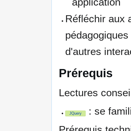
application
Réfléchir aux
pédagogiques d
d'autres inter
Prérequis
Lectures conseil
: se famil
JQuery
Prérequis techn