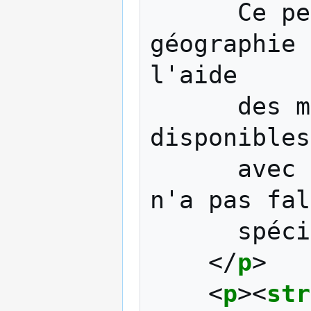
      Ce petit jeu concernant la 
géographie 
l'aide

      des méthodes, options et événements 
disponibles
      avec jQuery UI, c'est-à-dire qu'il 
n'a pas fal
      spécifique.

</
p
>
<
p
><
str