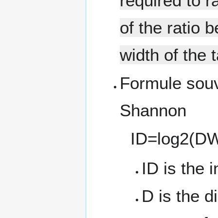
required to r
of the ratio 
width of the t
Formule souv
Shannon
ID
=
log
2
(
D
ID is the i
D is the d