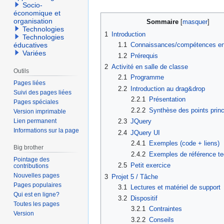
Socio-
économique et
organisation
Sommaire
Technologies
1
Introduction
Technologies
1.1
Connaissances/compétences e
éducatives
Variées
1.2
Prérequis
2
Activité en salle de classe
Outils
2.1
Programme
Pages liées
2.2
Introduction au drag&drop
Suivi des pages liées
2.2.1
Présentation
Pages spéciales
2.2.2
Synthèse des points prin
Version imprimable
Lien permanent
2.3
JQuery
Informations sur la page
2.4
JQuery UI
2.4.1
Exemples (code + liens)
Big brother
2.4.2
Exemples de référence t
Pointage des
2.5
Petit exercice
contributions
Nouvelles pages
3
Projet 5 / Tâche
Pages populaires
3.1
Lectures et matériel de support
Qui est en ligne?
3.2
Dispositif
Toutes les pages
3.2.1
Contraintes
Version
3.2.2
Conseils