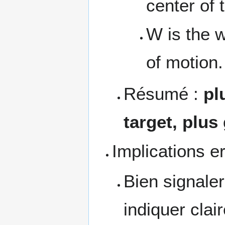
center of 
W is the w
of motion.
Résumé :
pl
target, plus 
Implications e
Bien signaler
indiquer clai