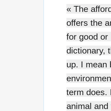
« The affor
offers the a
for good or 
dictionary, 
up. I mean 
environment
term does. 
animal and 