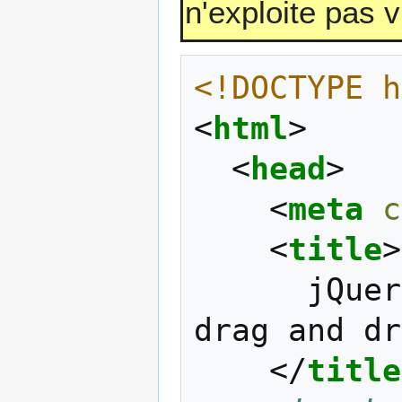
n'exploite pas 
<!DOCTYPE h
<
html
>
<
head
>
<
meta
c
<
title
>
      jQuery Ui Exemple : application 
drag and dr
</
title