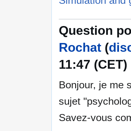
Simulation and
Question po
Rochat
(
dis
11:47 (CET)
Bonjour, je me 
sujet "psycholog
Savez-vous com