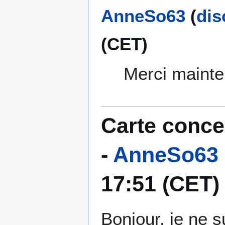
AnneSo63
(
dis
(CET)
Merci mainte
Carte concep
-
AnneSo63
17:51 (CET)
Bonjour, je ne s