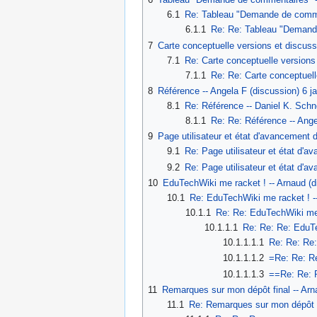
6.1
Re: Tableau "Demande de comment
6.1.1
Re: Re: Tableau "Demand
7
Carte conceptuelle versions et discuss
7.1
Re: Carte conceptuelle versions 
7.1.1
Re: Re: Carte conceptuell
8
Référence -- Angela F (discussion) 6 j
8.1
Re: Référence -- Daniel K. Schn
8.1.1
Re: Re: Référence -- Ange
9
Page utilisateur et état d'avancement 
9.1
Re: Page utilisateur et état d'a
9.2
Re: Page utilisateur et état d'a
10
EduTechWiki me racket ! -- Arnaud (d
10.1
Re: EduTechWiki me racket ! --
10.1.1
Re: Re: EduTechWiki me 
10.1.1.1
Re: Re: Re: EduTe
10.1.1.1.1
Re: Re: Re:
10.1.1.1.2
=Re: Re: Re
10.1.1.1.3
==Re: Re: R
11
Remarques sur mon dépôt final -- Arn
11.1
Re: Remarques sur mon dépôt fin