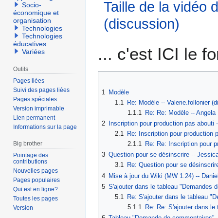
Taille de la vidéo
Socio-
économique et
(discussion)
organisation
Technologies
Technologies
éducatives
Aller
Aller
... c'est ICI le 
Variées
à
à
la
la
Outils
navigation
recherche
Pages liées
Suivi des pages liées
1
Modèle
Pages spéciales
1.1
Re: Modèle -- Valerie.follonier
Version imprimable
1.1.1
Re: Re: Modèle -- Angela
Lien permanent
2
Inscription pour production pas abouti
Informations sur la page
2.1
Re: Inscription pour production
2.1.1
Re: Re: Inscription pour p
Big brother
3
Question pour se désinscrire -- Jessi
Pointage des
contributions
3.1
Re: Question pour se désinscrire
Nouvelles pages
4
Mise à jour du Wiki (MW 1.24) -- Dani
Pages populaires
5
S'ajouter dans le tableau "Demandes 
Qui est en ligne?
5.1
Re: S'ajouter dans le tableau "
Toutes les pages
5.1.1
Re: Re: S'ajouter dans l
Version
6
Tableau "Demande de commentaires" -