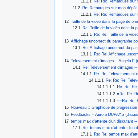
11.1.1
Re: Re: Remarques sur mo
11.2
Re: Remarques sur mon dépôt fi
11.2.1
Re: Re: Remarques sur mo
12
Taille de la vidéo dans la page de pro
12.1
Re: Taille de la vidéo dans la 
12.1.1
Re: Re: Taille de la vid
13
Affichage uncorrect du paragraphe pou
13.1
Re: Affichage uncorrect du para
13.1.1
Re: Re: Affichage uncorr
14
Televersement d'images -- Angela F (
14.1
Re: Televersement d'images -- V
14.1.1
Re: Re: Televersement d
14.1.1.1
Re: Re: Re: Telev
14.1.1.1.1
Re: Re: Re:
14.1.1.1.2
=Re: Re: Re
14.1.1.1.3
==Re: Re: R
15
Nouveau :: Graphique de progression su
16
Feedbacks -- Aurore DUPAYS (discuss
17
temps max d'attente d'un discutant -
17.1
Re: temps max d'attente d'un di
17.1.1
Re: Re: temps max d'att