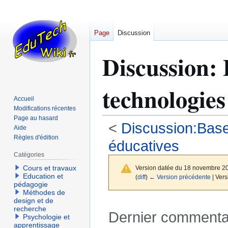
Page
Discussion
Discussion
:
technologies
Accueil
Modifications récentes
Page au hasard
<
Discussion:Bas
Aide
Règles d'édition
éducatives
Catégories
Cours et travaux
Version datée du 18 novembre 2
Education et
(
diff
)
← Version précédente
| Vers
pédagogie
Méthodes de
design et de
recherche
Dernier commenta
Psychologie et
apprentissage