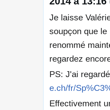
2014 à 13:16
Je laisse Valérie
soupçon que le 
renommé maint
regardez encor
PS: J'ai regardé
e.ch/fr/Sp%C3
Effectivement u