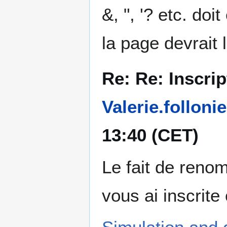
&, ", '? etc. do
la page devrait 
Re: Re: Inscrip
Valerie.follonie
13:40 (CET)
Le fait de reno
vous ai inscrit