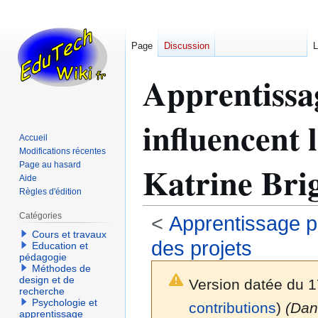
Page
Discussion
L
Apprentissag
influencent l
Accueil
Modifications récentes
Katrine Bri
Page au hasard
Aide
Règles d'édition
Catégories
<
Apprentissage pa
Cours et travaux
des projets
Education et
pédagogie
Méthodes de
design et de
Version datée du 1
recherche
Psychologie et
contributions
)
(Dan
apprentissage