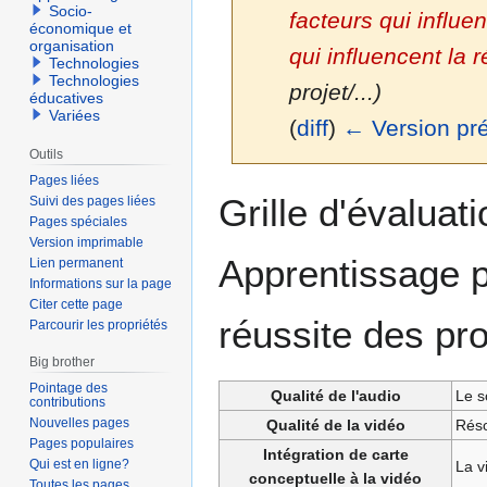
Socio-
facteurs qui influe
économique et
organisation
qui influencent la r
Technologies
Technologies
projet/...)
éducatives
Variées
(
diff
)
← Version pr
Outils
Pages liées
Aller
Aller
Grille d'évaluat
Suivi des pages liées
à
à
Pages spéciales
la
la
Version imprimable
Apprentissage pa
Lien permanent
navigation
recherche
Informations sur la page
Citer cette page
réussite des pro
Parcourir les propriétés
Big brother
Pointage des
Qualité de l'audio
Le s
contributions
Nouvelles pages
Qualité de la vidéo
Réso
Pages populaires
Intégration de carte
Qui est en ligne?
La v
conceptuelle à la vidéo
Toutes les pages