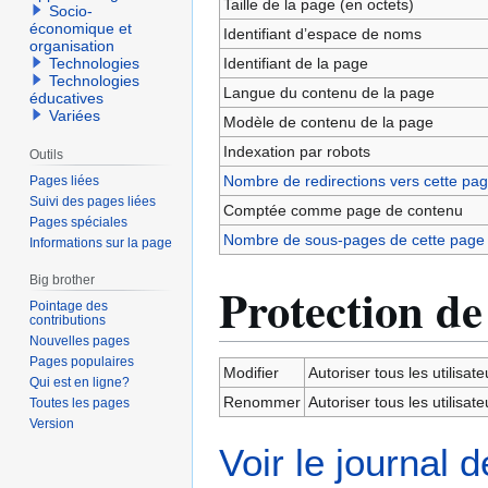
Taille de la page (en octets)
Socio-
économique et
Identifiant dʼespace de noms
organisation
Identifiant de la page
Technologies
Technologies
Langue du contenu de la page
éducatives
Variées
Modèle de contenu de la page
Indexation par robots
Outils
Nombre de redirections vers cette pa
Pages liées
Suivi des pages liées
Comptée comme page de contenu
Pages spéciales
Nombre de sous-pages de cette page
Informations sur la page
Big brother
Protection de
Pointage des
contributions
Nouvelles pages
Pages populaires
Modifier
Autoriser tous les utilisateu
Qui est en ligne?
Renommer
Autoriser tous les utilisateu
Toutes les pages
Version
Voir le journal 