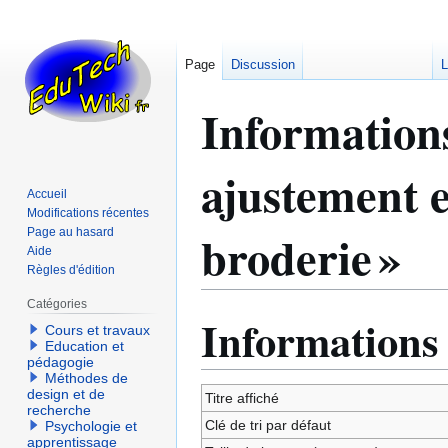
Page
Discussion
L
Informations
ajustement 
Accueil
Modifications récentes
broderie »
Page au hasard
Aide
Règles d'édition
Catégories
Informations
Aller
Aller
Cours et travaux
à
à
Education et
pédagogie
la
la
Méthodes de
navigation
recherche
design et de
Titre affiché
recherche
Clé de tri par défaut
Psychologie et
apprentissage