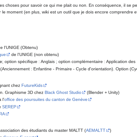
 les choses pour savoir ce qui me plait ou non. En conséquence, il se
r le moment (en plus, wiki est un outil que je dois encore comprendre e
e l'UNIGE (Obtenu)
que
de l'UNIGE (non obtenu)
; option spécifique : Anglais ; option complémentaire : Application des
ciennement : Enfantine - Primaire - Cycle d'orientation). Option (Cycl
ignant chez
FutureKids
lein. Graphisme 3D chez
Black Ghost Studio
(Blender + Unity)
 l'
office des poursuites du canton de Genève
e
SEREP
RA
association des étudiants du master MALTT (
AEMALTT
)