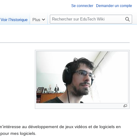
Se connecter
Demander un compte
R
Voir l’historique
Plus
e
c
h
e
r
c
h
e
r
 m'intéresse au développement de jeux vidéos et de logiciels en
 pour mes logiciels.