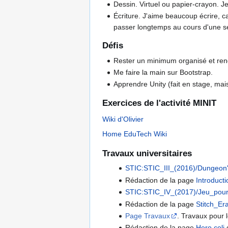
Dessin. Virtuel ou papier-crayon. J
Écriture. J'aime beaucoup écrire, ca
passer longtemps au cours d'une se
Défis
Rester un minimum organisé et rend
Me faire la main sur Bootstrap.
Apprendre Unity (fait en stage, mai
Exercices de l'activité MINIT
Wiki d'Olivier
Home EduTech Wiki
Travaux universitaires
STIC:STIC_III_(2016)/Dungeon
Rédaction de la page
Introduc
STIC:STIC_IV_(2017)/Jeu_pou
Rédaction de la page
Stitch_E
Page Travaux
. Travaux pour l
Rédaction de la page
Hero.coli
d