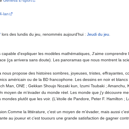
de
Geneva E-sport
4-lan
lors des lundis du jeu, renommés aujourd'hui :
Jeudi du jeu
.
s capable d'expliquer les modèles mathématiques, J'aime comprendre le
ce (ça arrivera sans doute). Les panoramas que nous montrent la scienc
nous propose des histoires sombres, joyeuses, tristes, effrayantes, co
omics américain ou de la BD francophone. Les dessins en noir et blancs
unch Man, ONE ; Gekkan Shoujo Nozaki kun, Izumi Tsubaki ; Amanchu,
n. Un moyen de m'évader du monde réel. Les monde que j'y découvre me 
mondes plutôt que les voir. (L'étoile de Pandore, Peter F. Hamilton ; L
on.Comme la littérature, c'est un moyen de m'évader, mais aussi c'est u
ante au joueur et c'est touours une grande satisfaction de gagner con