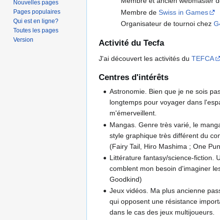
Membre et ancien webmaster 
Nouvelles pages
Membre de
Swiss in Games
Pages populaires
Qui est en ligne?
Organisateur de tournoi chez
G
Toutes les pages
Version
Activité du Tecfa
J'ai découvert les activités du
TEFCA
Centres d'intérêts
Astronomie. Bien que je ne sois pa
longtemps pour voyager dans l'espa
m'émerveillent.
Mangas. Genre très varié, le manga 
style graphique très différent du c
(Fairy Tail, Hiro Mashima ; One P
Littérature fantasy/science-fictio
comblent mon besoin d'imaginer les 
Goodkind)
Jeux vidéos. Ma plus ancienne passi
qui opposent une résistance import
dans le cas des jeux multijoueurs.