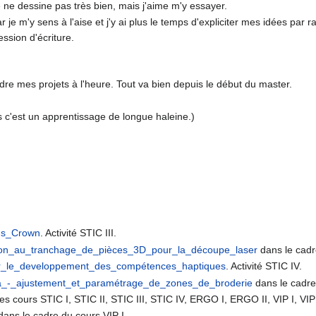
e ne dessine pas très bien, mais j'aime m'y essayer.
r je m'y sens à l'aise et j'y ai plus le temps d'expliciter mes idées par 
ssion d'écriture.
re mes projets à l'heure. Tout va bien depuis le début du master.
s c'est un apprentissage de longue haleine.)
's_Crown
. Activité STIC III.
tion_au_tranchage_de_pièces_3D_pour_la_découpe_laser
dans le cadr
r_le_developpement_des_compétences_haptiques
. Activité STIC IV.
ra_-_ajustement_et_paramétrage_de_zones_de_broderie
dans le cadre
es cours STIC I, STIC II, STIC III, STIC IV, ERGO I, ERGO II, VIP I, VIP 
ans le cadre du cours VIP I.