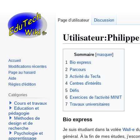
Page d’utilisateur
Discussion
Utilisateur
:
Philippe
Aller
Aller
Sommaire
à
à
Accueil
1
Bio express
la
la
Modifications récentes
2
Parcours
navigation
recherche
Page au hasard
3
Activité du Tecfa
Aide
4
Centres d'intérêts
Règles d'édition
5
Défis
Catégories
6
Exercices de l'activité MINIT
Cours et travaux
7
Travaux universitaires
Education et
pédagogie
Méthodes de
Bio express
design et de
recherche
Je suis étudiant dans la volée
Wall-e
du
Psychologie et
général. À la fin de mes études, j'escom
apprentissage