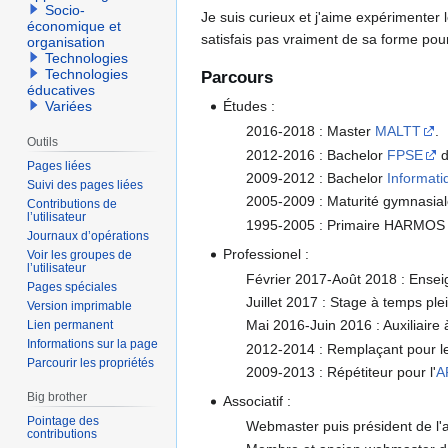
Socio-
Je suis curieux et j'aime expérimenter
économique et
satisfais pas vraiment de sa forme pou
organisation
Technologies
Technologies
Parcours
éducatives
Variées
Études :
2016-2018 : Master
MALTT
.
Outils
2012-2016 : Bachelor
FPSE
d
Pages liées
2009-2012 : Bachelor
Informati
Suivi des pages liées
2005-2009 : Maturité gymnasiale
Contributions de
l’utilisateur
1995-2005 : Primaire HARMOS (An
Journaux d’opérations
Professionel :
Voir les groupes de
l’utilisateur
Février 2017-Août 2018 : Ense
Pages spéciales
Juillet 2017 : Stage à temps p
Version imprimable
Mai 2016-Juin 2016 : Auxiliaire à
Lien permanent
Informations sur la page
2012-2014 : Remplaçant pour l
Parcourir les propriétés
2009-2013 : Répétiteur pour l'
A
Big brother
Associatif :
Pointage des
Webmaster puis président de l'
contributions