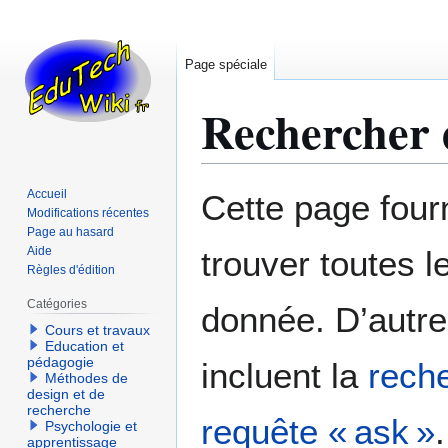
Page spéciale
Rechercher d
Aller
Aller
Accueil
Cette page fourn
à
à
Modifications récentes
Page au hasard
la
la
Aide
trouver toutes l
navigation
recherche
Règles d'édition
Catégories
donnée. D’autre
Cours et travaux
Education et
pédagogie
incluent la
reche
Méthodes de
design et de
recherche
requête « ask »
.
Psychologie et
apprentissage