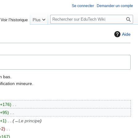
Se connecter
Demander un compte
R
Voir l’historique
Plus
e
c
Aide
h
e
r
c
h
e
n bas.
r
fication mineure.
+176
+95
+1
→
Le principe
−2
+167