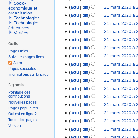
i
u
Socio-
u
v
A
r
actu
diff
21 mars 2020 à 
2
l
n
économique et
c
r
u
organisation
é
1
2
r
actu
diff
21 mars 2020 à 
u
Technologies
i
c
s
m
0
é
Technologies
actu
diff
21 mars 2020 à 
n
l
u
u
éducatives
a
2
s
r
actu
diff
21 mars 2020 à 
2
n
Variées
m
r
0
u
é
0
r
actu
diff
21 mars 2020 à 
é
s
m
Outils
s
2
A
é
d
actu
diff
21 mars 2020 à 
2
é
Pages liées
u
0
u
s
A
e
0
d
actu
diff
21 mars 2020 à 
Suivi des pages liées
m
c
u
u
s
2
A
e
Atom
actu
diff
21 mars 2020 à 
é
u
m
c
m
0
Pages spéciales
u
s
d
actu
diff
21 mars 2020 à 
n
é
u
o
Informations sur la page
c
m
e
r
d
actu
diff
21 mars 2020 à 
n
d
u
o
Big brother
s
A
é
e
r
i
actu
diff
21 mars 2020 à 
n
d
m
Pointage des
u
s
s
é
f
r
i
actu
diff
21 mars 2020 à 
contributions
o
c
u
m
s
i
Nouvelles pages
é
f
actu
diff
21 mars 2020 à 
d
u
m
o
u
Pages populaires
c
s
i
i
actu
diff
21 mars 2020 à 
n
é
d
Qui est en ligne?
m
a
u
c
f
Toutes les pages
r
d
i
actu
diff
21 mars 2020 à 
é
t
m
a
Version
i
é
e
f
d
i
actu
diff
21 mars 2020 à 
é
t
c
s
s
i
e
o
d
i
actu
diff
21 mars 2020 à 