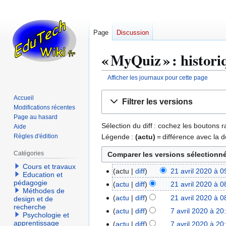
Page
Discussion
« MyQuiz » : histori
Afficher les journaux pour cette page
Aller
Aller
Accueil
Filtrer les versions
à
à
Modifications récentes
la
la
Page au hasard
Sélection du diff : cochez les boutons
Aide
navigation
recherche
Légende :
(actu)
= différence avec la d
Règles d'édition
Catégories
Cours et travaux
actu
diff
21 avril 2020 à 0
2
Education et
A
pédagogie
1
actu
diff
21 avril 2020 à 0
Méthodes de
u
a
A
actu
diff
21 avril 2020 à 0
design et de
c
v
u
recherche
actu
diff
7 avril 2020 à 20
7
u
Psychologie et
r
c
A
a
apprentissage
actu
diff
7 avril 2020 à 20
n