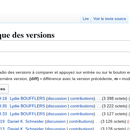
Lire
Voir le texte source
que des versions
 radio des versions à comparer et appuyez sur entrée ou sur le bouton e
ernière version,
(diff)
= différence avec la version précédente,
m
= modi
9:18
Lydie BOUFFLERS
discussion
contributions
3 398 octets
8:35
Lydie BOUFFLERS
discussion
contributions
3 222 octets
8:33
Lydie BOUFFLERS
discussion
contributions
3 127 octets
:19
Daniel K. Schneider
discussion
contributions
3 126 octets
:13
Daniel K. Schneider
discussion
contributions
3 128 octets