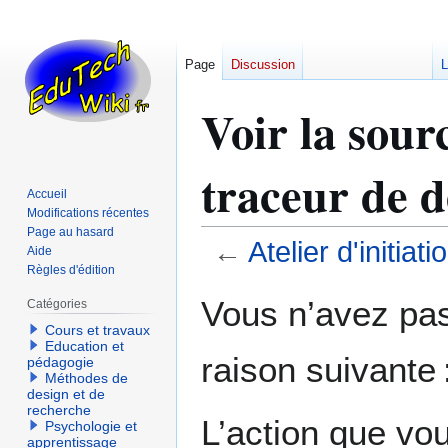
Page
Discussion
L
Voir la sourc
traceur de 
Accueil
Modifications récentes
Page au hasard
←
Atelier d'initia
Aide
Règles d'édition
Aller
Aller
Vous n’avez pas 
Catégories
à
à
Cours et travaux
la
la
Education et
raison suivante 
navigation
recherche
pédagogie
Méthodes de
design et de
recherche
L’action que vo
Psychologie et
apprentissage