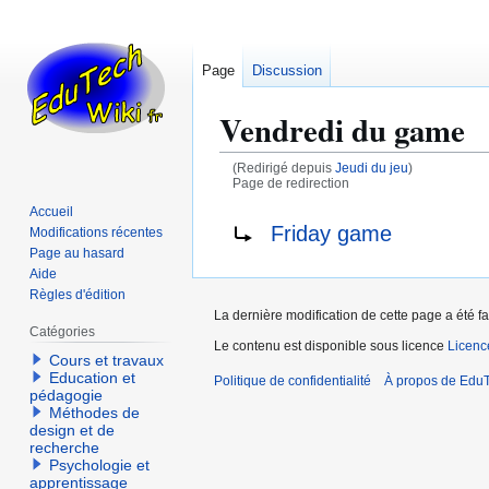
Page
Discussion
Vendredi du game
(Redirigé depuis
Jeudi du jeu
)
Page de redirection
Accueil
Aller
Aller
Rediriger vers :
Friday game
Modifications récentes
à
à
Page au hasard
la
la
Aide
navigation
recherche
Règles d'édition
La dernière modification de cette page a été fa
Catégories
Le contenu est disponible sous licence
Licen
Cours et travaux
Education et
Politique de confidentialité
À propos de EduT
pédagogie
Méthodes de
design et de
recherche
Psychologie et
apprentissage