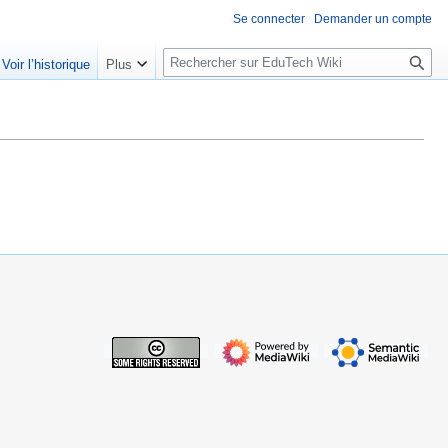
Se connecter
Demander un compte
R
Voir l’historique
Plus
e
c
h
e
r
c
h
e
r