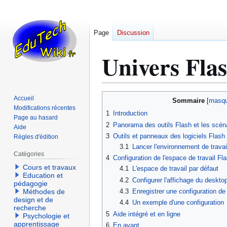
Page
Discussion
Univers Fla
Aller
Aller
Accueil
Sommaire
à
à
Modifications récentes
1
Introduction
Page au hasard
la
la
2
Panorama des outils Flash et les scénar
Aide
navigation
recherche
3
Outils et panneaux des logiciels Flas
Règles d'édition
3.1
Lancer l'environnement de travai
Catégories
4
Configuration de l'espace de travail Fl
Cours et travaux
4.1
L'espace de travail par défaut
Education et
4.2
Configurer l'affichage du deskto
pédagogie
4.3
Enregistrer une configuration de
Méthodes de
design et de
4.4
Un exemple d'une configuration
recherche
5
Aide intégré et en ligne
Psychologie et
apprentissage
6
En avant