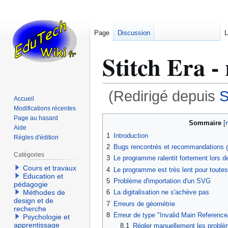
Page
Discussion
L
Stitch Era -
(Redirigé depuis
S
Accueil
Modifications récentes
Aller
Aller
Page au hasard
Sommaire
Aide
à
à
1
Introduction
Règles d'édition
la
la
2
Bugs rencontrés et recommandations 
navigation
recherche
Catégories
3
Le programme ralentit fortement lors de
Cours et travaux
4
Le programme est très lent pour toutes
Education et
5
Problème d'importation d'un SVG
pédagogie
6
La digitalisation ne s'achève pas
Méthodes de
design et de
7
Erreurs de géométrie
recherche
8
Erreur de type "Invalid Main Reference/
Psychologie et
apprentissage
8.1
Régler manuellement les problèm