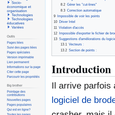
Socio-
8.2
Gérer les "cut-lines"
économique et
8.3
Correction automatique
organisation
Technologies
9
Impossible de voir les points
Technologies
10
Driver Intel
éducatives
Variées
11
Violation d'accès
12
Impossible d'exporter le fichier de br
Outils
13
Suggestions d'améliorations du logicie
Pages liées
13.1
Vecteurs :
Suivi des pages liées
13.2
Section de points :
Pages spéciales
Version imprimable
Lien permanent
Introduction
Informations sur la page
Citer cette page
Parcourir les propriétés
Il arrive parfois
Big brother
Pointage des
contributions
logiciel de brod
Nouvelles pages
Pages populaires
Qui est en ligne?
crasher, mais i
Toutes les pages