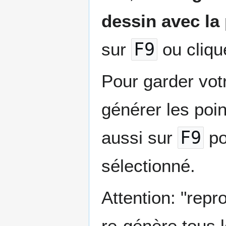
dessin avec la
sur
F9
ou clique
Pour garder votr
générer les poi
aussi sur
F9
po
sélectionné.
Attention: "repro
re-génère tous l