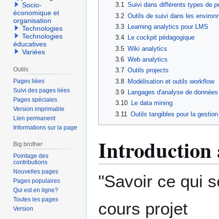
3.1
Suivi dans différents types de p
Socio-
économique et
3.2
Outils de suivi dans les enviro
organisation
3.3
Learning analytics pour LMS
Technologies
Technologies
3.4
Le cockpit pédagogique
éducatives
3.5
Wiki analytics
Variées
3.6
Web analytics
Outils
3.7
Outils projects
3.8
Modélisation et outils workflow
Pages liées
Suivi des pages liées
3.9
Langages d'analyse de données e
Pages spéciales
3.10
Le data mining
Version imprimable
3.11
Outils tangibles pour la gestion
Lien permanent
Informations sur la page
Introduction 
Big brother
Pointage des
contributions
Nouvelles pages
"Savoir ce qui se 
Pages populaires
Qui est en ligne?
Toutes les pages
cours projet
Version