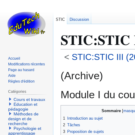
STIC
Discussion
STIC
:
STIC 
<
STIC:STIC III (
Accueil
Modifications récentes
Aller
Aller
Page au hasard
(Archive)
Aide
à
à
Règles d'édition
la
la
navigation
recherche
Module I du co
Catégories
Cours et travaux
Education et
pédagogie
Sommaire
Méthodes de
1
Introduction au sujet
design et de
recherche
2
Tâches
Psychologie et
3
Proposition de sujets
apprentissage