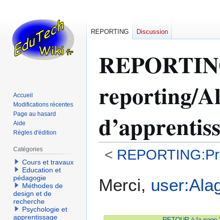
REPORTING
Discussion
REPORTI
reporting/Al
Accueil
Modifications récentes
d’apprentis
Page au hasard
Aide
Règles d'édition
Catégories
<
REPORTING:Prog
Cours et travaux
Education et
Aller
Aller
pédagogie
Merci,
user:Ala
Méthodes de
à
à
design et de
la
la
recherche
navigation
recherche
Psychologie et
apprentissage
RETOUR à la page "