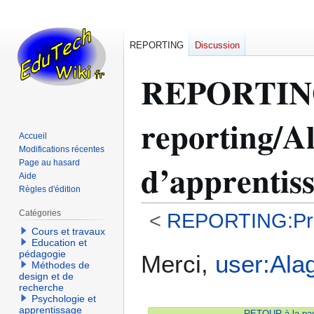
REPORTING
Discussion
REPORTI
reporting/Al
Accueil
Modifications récentes
d’apprentis
Page au hasard
Aide
Règles d'édition
Catégories
<
REPORTING:Prog
Cours et travaux
Education et
Aller
Aller
pédagogie
Merci,
user:Ala
Méthodes de
à
à
design et de
la
la
recherche
navigation
recherche
Psychologie et
apprentissage
RETOUR à la pag