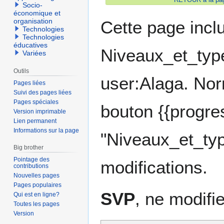
Socio-
économique et
organisation
Cette page incl
Technologies
Technologies
éducatives
Niveaux_et_type
Variées
Outils
user:Alaga. Norm
Pages liées
Suivi des pages liées
Pages spéciales
bouton {{progre
Version imprimable
Lien permanent
Informations sur la page
"Niveaux_et_typ
Big brother
Pointage des
modifications.
contributions
Nouvelles pages
Pages populaires
SVP
, ne modifi
Qui est en ligne?
Toutes les pages
Version