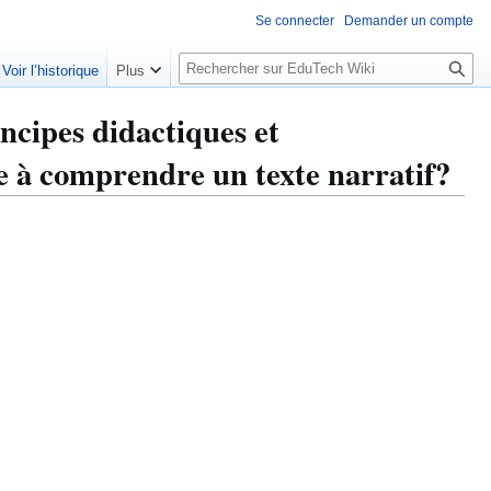
Se connecter
Demander un compte
R
Voir l’historique
Plus
e
c
incipes didactiques et
h
e
e à comprendre un texte narratif?
r
c
h
e
r