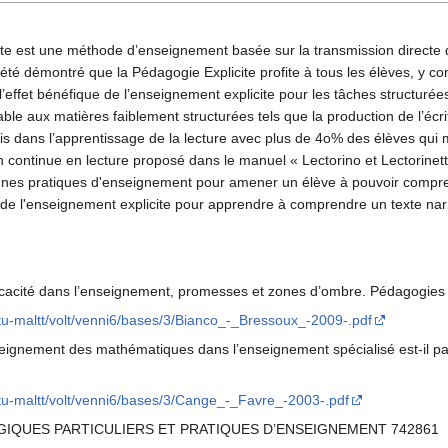
ite est une méthode d’enseignement basée sur la transmission directe 
té démontré que la Pédagogie Explicite profite à tous les élèves, y comp
ffet bénéfique de l’enseignement explicite pour les tâches structurées
ble aux matières faiblement structurées tels que la production de l’écr
défis dans l’apprentissage de la lecture avec plus de 4o% des élèves 
on continue en lecture proposé dans le manuel « Lectorino et Lectorine
nes pratiques d'enseignement pour amener un élève à pouvoir comprendr
de l'enseignement explicite pour apprendre à comprendre un texte narr
fficacité dans l’enseignement, promesses et zones d’ombre. Pédagogie
/etu-maltt/volt/venni6/bases/3/Bianco_-_Bressoux_-2009-.pdf
seignement des mathématiques dans l’enseignement spécialisé est-il p
/etu-maltt/volt/venni6/bases/3/Cange_-_Favre_-2003-.pdf
GOGIQUES PARTICULIERS ET PRATIQUES D’ENSEIGNEMENT 742861