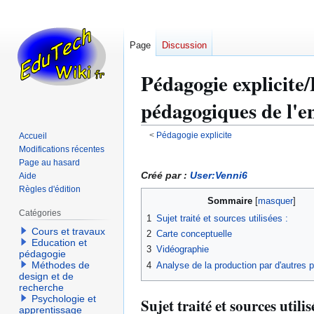
Page
Discussion
Pédagogie explicite/
pédagogiques de l'e
<
Pédagogie explicite
Accueil
Modifications récentes
Aller
Aller
Page au hasard
à
à
Créé par :
User:Venni6
Aide
la
la
Règles d'édition
Sommaire
navigation
recherche
Catégories
1
Sujet traité et sources utilisées :
Cours et travaux
2
Carte conceptuelle
Education et
3
Vidéographie
pédagogie
Méthodes de
4
Analyse de la production par d'autres p
design et de
recherche
Psychologie et
Sujet traité et sources utilis
apprentissage