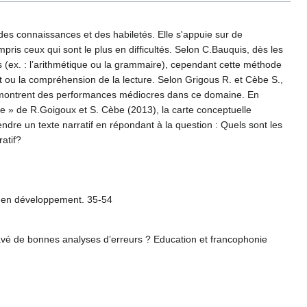
des connaissances et des habiletés. Elle s'appuie sur de
ris ceux qui sont le plus en difficultés. Selon C.Bauquis, dès les
 (ex. : l’arithmétique ou la grammaire), cependant cette méthode
it ou la compréhension de la lecture. Selon Grigous R. et Cèbe S.,
qui montrent des performances médiocres dans ce domaine. En
tte » de R.Goigoux et S. Cèbe (2013), la carte conceptuelle
e un texte narratif en répondant à la question : Quels sont les
atif?
s en développement. 35-54
avé de bonnes analyses d’erreurs ? Education et francophonie