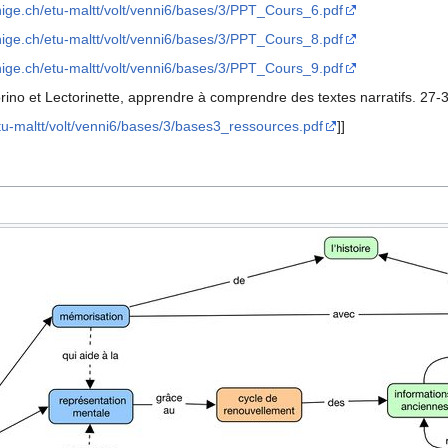
unige.ch/etu-maltt/volt/venni6/bases/3/PPT_Cours_6.pdf
unige.ch/etu-maltt/volt/venni6/bases/3/PPT_Cours_8.pdf
unige.ch/etu-maltt/volt/venni6/bases/3/PPT_Cours_9.pdf
ino et Lectorinette, apprendre à comprendre des textes narratifs. 27-
etu-maltt/volt/venni6/bases/3/bases3_ressources.pdf
]]