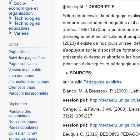
Socio-
[[descriptif::*
DESCRIPTIF
:
économique et
organisation
Selon edutechwiki, la pédagogie explic
Technologies
nombreuses études et enquêtes et il a é
Technologies
éducatives
années 1960-1970 on a pu démontrer l’e
Variées
d’enseignement est difficilement adapta
(2013) il existe de nos jours un réel 
Outils
s’appuyant sur le dispositif de formati
Pages liées
présentée ci-dessous abordera les bon
Suivi des pages liées
principes didactiques et pédagogiques 
Pages spéciales
Version imprimable
SOURCES
:
Lien permanent
sur le wiki
Pédagogie explicite
Informations sur la page
Citer cette page
Bianco, M. & Bressoux, P. (2009). L’e
Parcourir les propriétés
version pdf:
http://tecfaetu.unige.ch
Big brother
Cange, C. & Favre, J.-M. (2003). L’en
Pointage des
31(2), 199-217
contributions
Nouvelles pages
version pdf:
http://tecfaetu.unige.ch
Pages populaires
Qui est en ligne?
Bauquis C. (2016) BESOINS PÉDA
Toutes les pages