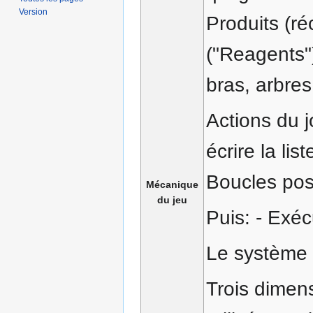
Version
Produits (ré
("Reagents"
bras, arbres
Actions du j
écrire la l
Boucles poss
Mécanique
du jeu
Puis: - Exéc
Le système i
Trois dimensi