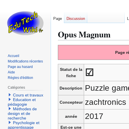
Page
Discussion
L
Opus Magnum
Aller
Aller
Page r
à
à
Accueil
la
la
Modifications récentes
navigation
recherche
Page au hasard
Statut de la
☑
Aide
fiche
Règles d'édition
Puzzle game
Catégories
Description
Cours et travaux
Education et
zachtronics
Concepteur
pédagogie
Méthodes de
design et de
2017
année
recherche
Psychologie et
apprentissage
Est-ce une