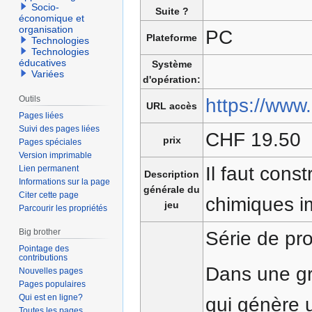
Socio-
Suite ?
économique et
organisation
PC
Plateforme
Technologies
Technologies
éducatives
Système
Variées
d'opération:
Outils
https://www
URL accès
Pages liées
Suivi des pages liées
CHF 19.50
prix
Pages spéciales
Version imprimable
Il faut con
Lien permanent
Description
Informations sur la page
générale du
Citer cette page
chimiques im
jeu
Parcourir les propriétés
Big brother
Série de pr
Pointage des
contributions
Dans une gr
Nouvelles pages
Pages populaires
Qui est en ligne?
qui génère 
Toutes les pages