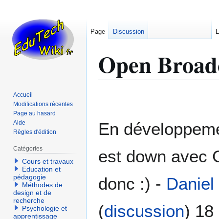
Page
Discussion
L
Open Broadc
Aller
Aller
Accueil
à
à
Modifications récentes
Page au hasard
la
la
Aide
En développemen
navigation
recherche
Règles d'édition
Catégories
est down avec 
Cours et travaux
Education et
pédagogie
donc :) -
Daniel
Méthodes de
design et de
recherche
(
discussion
) 18
Psychologie et
apprentissage