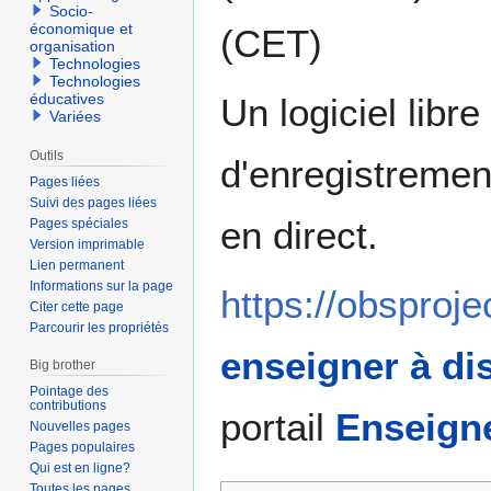
Socio-
économique et
(CET)
organisation
Technologies
Technologies
éducatives
Un logiciel libr
Variées
Outils
d'enregistremen
Pages liées
Suivi des pages liées
en direct.
Pages spéciales
Version imprimable
Lien permanent
Informations sur la page
https://obsproje
Citer cette page
Parcourir les propriétés
enseigner à di
Big brother
Pointage des
contributions
portail
Enseigne
Nouvelles pages
Pages populaires
Qui est en ligne?
Toutes les pages