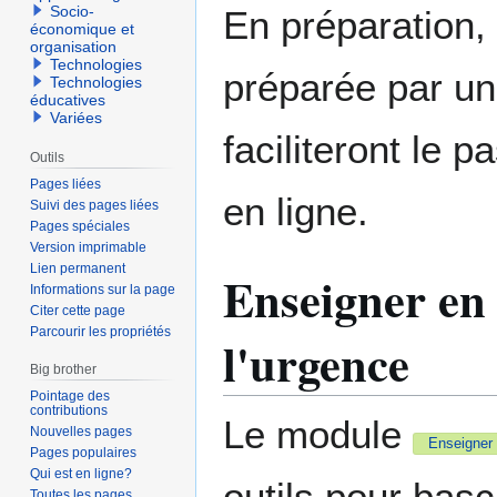
Socio-
En préparation, 
économique et
organisation
Technologies
préparée par u
Technologies
éducatives
Variées
faciliteront le 
Outils
Pages liées
en ligne.
Suivi des pages liées
Pages spéciales
Version imprimable
Lien permanent
Enseigner en 
Informations sur la page
Citer cette page
Parcourir les propriétés
l'urgence
Big brother
Pointage des
contributions
Le module
Nouvelles pages
Enseigner 
Pages populaires
Qui est en ligne?
outils pour bas
Toutes les pages