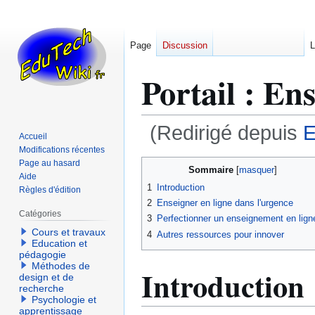
Page
Discussion
L
Portail : En
(Redirigé depuis
E
Accueil
Modifications récentes
Aller
Aller
Page au hasard
Sommaire
Aide
à
à
1
Introduction
Règles d'édition
la
la
2
Enseigner en ligne dans l'urgence
navigation
recherche
Catégories
3
Perfectionner un enseignement en lign
Cours et travaux
4
Autres ressources pour innover
Education et
pédagogie
Méthodes de
Introduction
design et de
recherche
Psychologie et
apprentissage