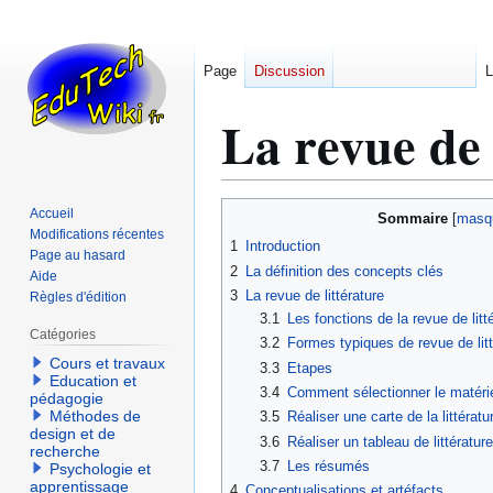
Page
Discussion
L
La revue de 
Aller
Aller
Accueil
Sommaire
à
à
Modifications récentes
1
Introduction
Page au hasard
la
la
2
La définition des concepts clés
Aide
navigation
recherche
3
La revue de littérature
Règles d'édition
3.1
Les fonctions de la revue de litt
Catégories
3.2
Formes typiques de revue de litt
Cours et travaux
3.3
Etapes
Education et
3.4
Comment sélectionner le matéri
pédagogie
Méthodes de
3.5
Réaliser une carte de la littératu
design et de
3.6
Réaliser un tableau de littérature
recherche
3.7
Les résumés
Psychologie et
apprentissage
4
Conceptualisations et artéfacts