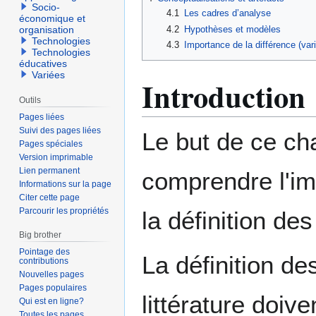
Socio-
4.1
Les cadres d’analyse
économique et
4.2
Hypothèses et modèles
organisation
Technologies
4.3
Importance de la différence (var
Technologies
éducatives
Variées
Introduction
Outils
Pages liées
Suivi des pages liées
Le but de ce cha
Pages spéciales
Version imprimable
Lien permanent
comprendre l'imp
Informations sur la page
Citer cette page
Parcourir les propriétés
la définition de
Big brother
Pointage des
La définition de
contributions
Nouvelles pages
Pages populaires
littérature doi
Qui est en ligne?
Toutes les pages