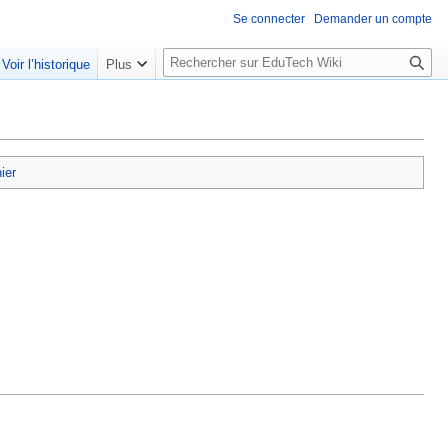
Se connecter
Demander un compte
R
Voir l’historique
Plus
e
c
h
e
r
hier
c
h
e
r