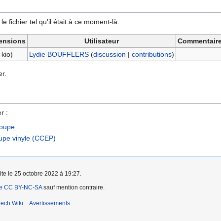
e fichier tel qu'il était à ce moment-là.
ensions
Utilisateur
Commentair
 kio)
Lydie BOUFFLERS
(
discussion
|
contributions
)
r.
r :
écoupe
oupe vinyle (CCEP)
ite le 25 octobre 2022 à 19:27.
ce CC BY-NC-SA
sauf mention contraire.
ech Wiki
Avertissements