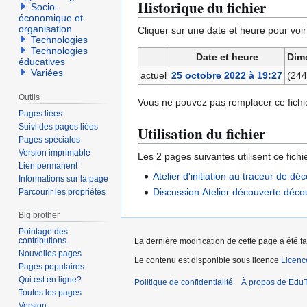
Historique du fichier
Socio-
économique et
organisation
Cliquer sur une date et heure pour voir l
Technologies
Technologies
Date et heure
Dim
éducatives
Variées
actuel
25 octobre 2022 à 19:27
(244
Outils
Vous ne pouvez pas remplacer ce fichie
Pages liées
Suivi des pages liées
Utilisation du fichier
Pages spéciales
Version imprimable
Les 2 pages suivantes utilisent ce fichie
Lien permanent
Atelier d'initiation au traceur de d
Informations sur la page
Discussion:Atelier découverte déc
Parcourir les propriétés
Big brother
Pointage des
contributions
La dernière modification de cette page a été fa
Nouvelles pages
Le contenu est disponible sous licence
Licen
Pages populaires
Qui est en ligne?
Politique de confidentialité
À propos de EduT
Toutes les pages
Version