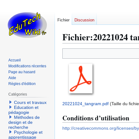
Fichier
Discussion
Fichier
:
20221024 t
Aller
Aller
à
à
Accueil
la
la
Modifications récentes
navigation
recherche
Page au hasard
Aide
Règles d'édition
Catégories
Cours et travaux
20221024_tangram.pdf
(Taille du fich
Education et
pédagogie
Conditions d’utilisation
Méthodes de
design et de
recherche
http://creativecommons.org/licenses/by
Psychologie et
apprentissage