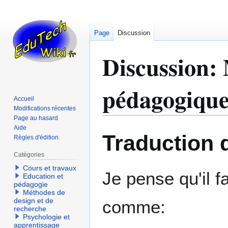
Page
Discussion
Discussion
:
pédagogiqu
Accueil
Modifications récentes
Page au hasard
Aide
Aller
Aller
Traduction 
Règles d'édition
à
à
la
la
Catégories
navigation
recherche
Cours et travaux
Je pense qu'il fa
Education et
pédagogie
Méthodes de
design et de
comme:
recherche
Psychologie et
apprentissage