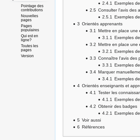
2.4.1
Exemples de 
Pointage des
2.5
Consulter l'avis des
contributions
Nouvelles
2.5.1
Exemples de 
pages
3
Orientés apprenants
Pages
populaires
3.1
Mettre en place une 
Qui est en
3.1.1
Exemples de 
ligne?
3.2
Mettre en place une 
Toutes les
pages
3.2.1
Exemples de 
Version
3.3
Connaître l'avis des 
3.3.1
Exemples de 
3.4
Marquer manuellement
3.4.1
Exemples de 
4
Orientés enseignants et app
4.1
Tester les connaissa
4.1.1
Exemples de 
4.2
Obtenir des badges
4.2.1
Exemples de 
5
Voir aussi
6
Références