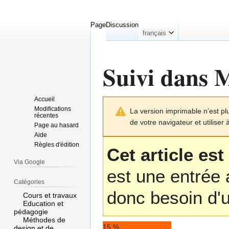
Page
Discussion
français
Suivi dans 
Accueil
Aller
Aller
Modifications
La version imprimable n’est pl
à
à
récentes
de votre navigateur et utiliser 
la
la
Page au hasard
Aide
navigation
recherche
Règles d'édition
Cet article es
Via Google
est une entrée 
Catégories
donc besoin d'u
Cours et travaux
Education et
pédagogie
Méthodes de
15 %
design et de