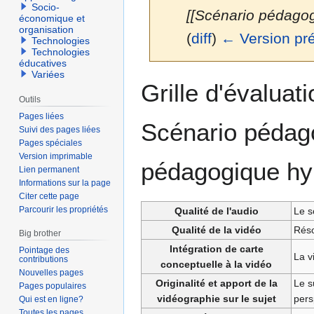
Socio-
[[Scénario pédago
économique et
organisation
(
diff
)
← Version pr
Technologies
Technologies
éducatives
Variées
Aller
Aller
Grille d'évaluat
à
à
Outils
la
la
Pages liées
Scénario pédag
navigation
recherche
Suivi des pages liées
Pages spéciales
Version imprimable
pédagogique hybr
Lien permanent
Informations sur la page
Citer cette page
Parcourir les propriétés
Qualité de l'audio
Le s
Qualité de la vidéo
Réso
Big brother
Intégration de carte
Pointage des
La v
contributions
conceptuelle à la vidéo
Nouvelles pages
Originalité et apport de la
Le s
Pages populaires
vidéographie sur le sujet
pers
Qui est en ligne?
Toutes les pages