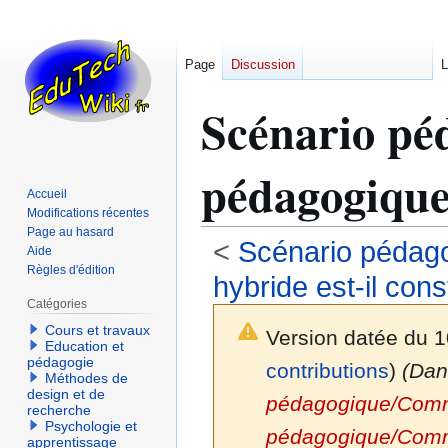
Page
Discussion
L
Scénario pé
pédagogique 
Accueil
Modifications récentes
Page au hasard
<
Scénario pédag
Aide
Règles d'édition
hybride est-il const
Catégories
Cours et travaux
Version datée du 1
Education et
pédagogie
contributions
)
(Dan
Méthodes de
design et de
pédagogique/Comme
recherche
Psychologie et
pédagogique/Commen
apprentissage