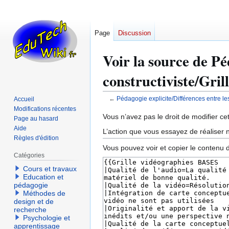
Page
Discussion
Voir la source de Pé
constructiviste/Gril
←
Pédagogie explicite/Différences entre les
Accueil
Modifications récentes
Aller
Aller
Vous n’avez pas le droit de modifier cet
Page au hasard
à
à
Aide
L’action que vous essayez de réaliser n
la
la
Règles d'édition
Vous pouvez voir et copier le contenu 
navigation
recherche
Catégories
Cours et travaux
Education et
pédagogie
Méthodes de
design et de
recherche
Psychologie et
apprentissage