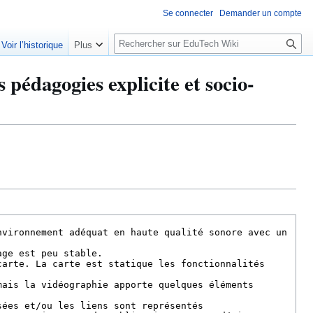
Se connecter
Demander un compte
R
Voir l’historique
Plus
e
c
 pédagogies explicite et socio-
h
e
r
c
h
e
r