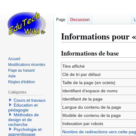
Page
Discussion
L
Informations pour «
Informations de base
Aller
Aller
à
à
Accueil
Modifications récentes
la
la
Titre affiché
Page au hasard
navigation
recherche
Clé de tri par défaut
Aide
Règles d'édition
Taille de la page (en octets)
Identifiant dʼespace de noms
Catégories
Identifiant de la page
Cours et travaux
Education et
Langue du contenu de la page
pédagogie
Méthodes de
Modèle de contenu de la page
design et de
Indexation par robots
recherche
Psychologie et
Nombre de redirections vers cette pa
apprentissage