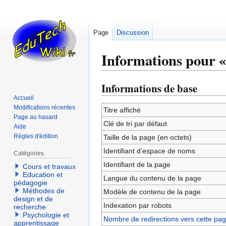
Page
Discussion
Informations pour «
Informations de base
Aller
Aller
à
à
Accueil
Modifications récentes
la
la
Titre affiché
Page au hasard
navigation
recherche
Clé de tri par défaut
Aide
Règles d'édition
Taille de la page (en octets)
Identifiant dʼespace de noms
Catégories
Identifiant de la page
Cours et travaux
Education et
Langue du contenu de la page
pédagogie
Méthodes de
Modèle de contenu de la page
design et de
Indexation par robots
recherche
Psychologie et
Nombre de redirections vers cette pa
apprentissage