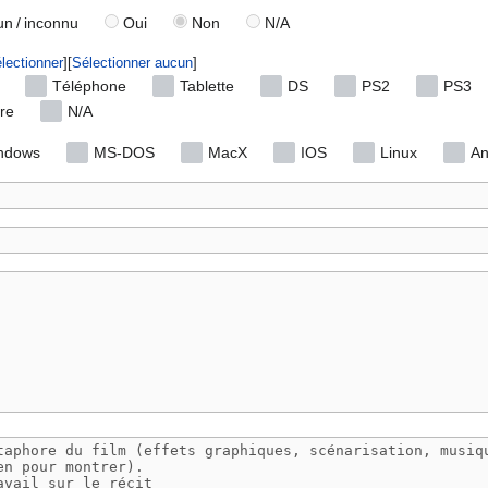
n / inconnu
Oui
Non
N/A
lectionner
Sélectionner aucun
Téléphone
Tablette
DS
PS2
PS3
re
N/A
ndows
MS-DOS
MacX
IOS
Linux
An