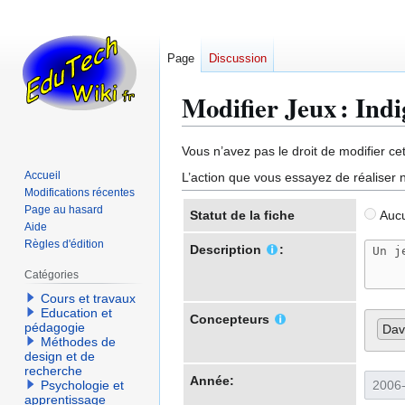
Page
Discussion
Modifier Jeux : Ind
Aller
Aller
Vous n’avez pas le droit de modifier cet
à
à
Accueil
L’action que vous essayez de réaliser n
la
la
Modifications récentes
navigation
recherche
Page au hasard
Statut de la fiche
Aucu
Aide
Règles d'édition
Description
:
Catégories
Cours et travaux
Education et
Concepteurs
pédagogie
Dav
Méthodes de
design et de
recherche
Année:
Psychologie et
apprentissage