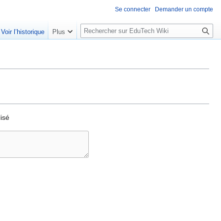
Se connecter
Demander un compte
R
Voir l’historique
Plus
e
c
h
e
r
c
h
lisé
e
r