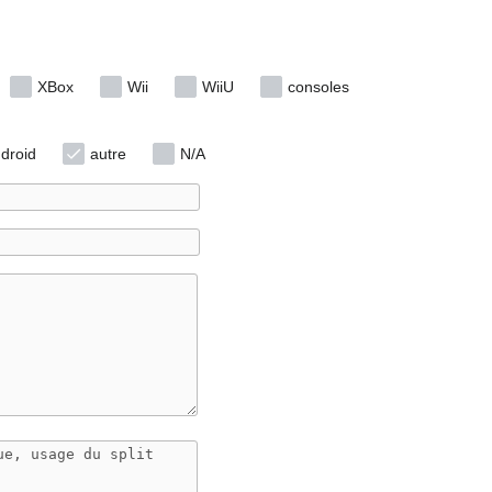
XBox
Wii
WiiU
consoles
droid
autre
N/A