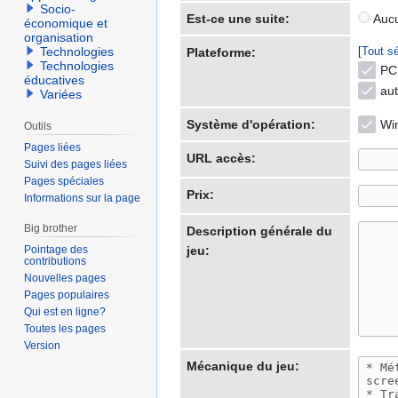
Socio-
Est-ce une suite:
Aucu
économique et
organisation
Tout sé
Technologies
Plateforme:
Technologies
PC
éducatives
aut
Variées
Système d'opération:
Wi
Outils
Pages liées
URL accès:
Suivi des pages liées
Pages spéciales
Prix:
Informations sur la page
Big brother
Description générale du
Pointage des
jeu:
contributions
Nouvelles pages
Pages populaires
Qui est en ligne?
Toutes les pages
Version
Mécanique du jeu: