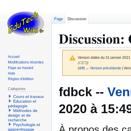
Page
Discussion
Discussion
:
Accueil
Version datée du 31 janvier 2021
Modifications récentes
(CET)
)
Page au hasard
(
diff
)
← Version précédente
| Vers
Aide
Règles d'édition
Aller
Aller
fdbck --
Ven
Catégories
à
à
la
la
Cours et travaux
Education et
navigation
recherche
2020 à 15:4
pédagogie
Méthodes de
design et de
recherche
Psychologie et
À propos des cat
apprentissage