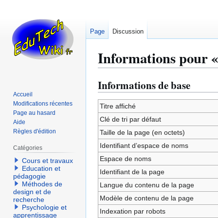
Page
Discussion
Informations pour «
Informations de base
Aller
Aller
à
à
Accueil
Modifications récentes
la
la
Titre affiché
Page au hasard
navigation
recherche
Clé de tri par défaut
Aide
Règles d'édition
Taille de la page (en octets)
Identifiant dʼespace de noms
Catégories
Espace de noms
Cours et travaux
Education et
Identifiant de la page
pédagogie
Méthodes de
Langue du contenu de la page
design et de
Modèle de contenu de la page
recherche
Psychologie et
Indexation par robots
apprentissage