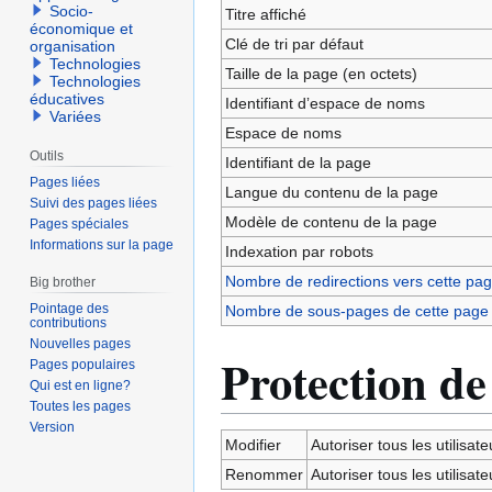
navigation
recherche
Socio-
Titre affiché
économique et
Clé de tri par défaut
organisation
Technologies
Taille de la page (en octets)
Technologies
éducatives
Identifiant dʼespace de noms
Variées
Espace de noms
Outils
Identifiant de la page
Pages liées
Langue du contenu de la page
Suivi des pages liées
Modèle de contenu de la page
Pages spéciales
Informations sur la page
Indexation par robots
Nombre de redirections vers cette pa
Big brother
Pointage des
Nombre de sous-pages de cette page
contributions
Nouvelles pages
Protection de
Pages populaires
Qui est en ligne?
Toutes les pages
Version
Modifier
Autoriser tous les utilisateu
Renommer
Autoriser tous les utilisateu