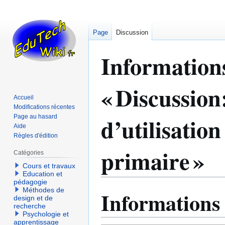
Page
Discussion
Information
« Discussion
Accueil
Modifications récentes
d’utilisatio
Page au hasard
Aide
Règles d'édition
primaire »
Catégories
Cours et travaux
Education et
pédagogie
Méthodes de
Informations
Aller
Aller
design et de
à
à
recherche
Psychologie et
la
la
apprentissage